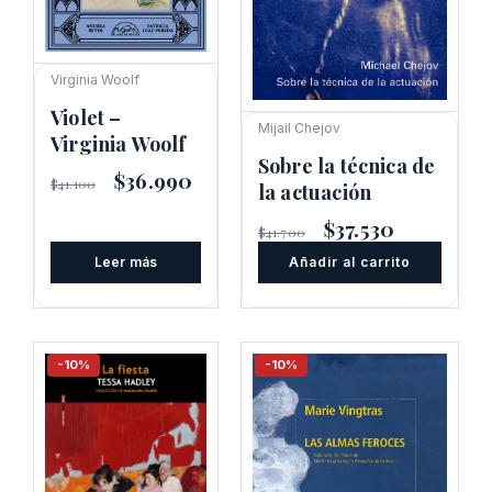
Virginia Woolf
Violet –
Mijail Chejov
Virginia Woolf
Sobre la técnica de
El
$
36.990
El
$
41.100
la actuación
precio
precio
original
actual
El
$
37.530
El
$
41.700
era:
es:
precio
precio
$41.100.
$36.990.
Leer más
Añadir al carrito
original
actual
era:
es:
$41.700.
$37.530.
-10%
-10%