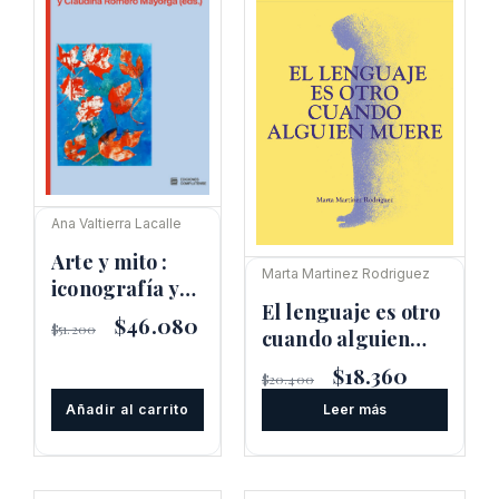
Ana Valtierra Lacalle
Arte y mito :
Marta Martinez Rodriguez
iconografía y
El lenguaje es otro
patrimonio
El
$
46.080
El
$
51.200
cuando alguien
botánico
precio
precio
original
actual
muere
El
$
18.360
El
$
20.400
era:
es:
precio
precio
$51.200.
$46.080.
Añadir al carrito
Leer más
original
actual
era:
es:
$20.400.
$18.360.