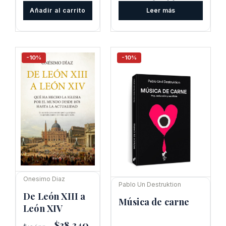
precio
precio
original
actual
Añadir al carrito
Leer más
original
actual
era:
es:
era:
es:
$23.600.
$21.240.
$41.100.
$36.990.
-10%
-10%
Onesimo Diaz
Pablo Un Destruktion
De León XIII a
Música de carne
León XIV
El
$
38.340
El