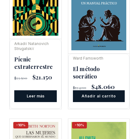
Arkadiï Natanovich
Strugatskiï
Pícnic
Ward Farnsworth
extraterrestre
El método
socrático
El
$
21.150
El
$
23.500
precio
precio
El
$
48.060
El
original
actual
$
53.400
precio
precio
era:
es:
Leer más
Añadir al carrito
original
actual
$23.500.
$21.150.
era:
es:
$53.400.
$48.060.
-10%
-10%