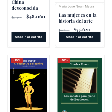
China
Maria Jose Noain Maura
desconocida
Las mujeres en la
El
$
48.060
El
$
53.400
precio
precio
historia del arte
original
actual
El
$
55.620
El
era:
es:
$
61.800
precio
precio
$53.400.
$48.060.
Añadir al carrito
Añadir al carrito
original
actual
era:
es:
$61.800.
$55.620.
-10%
-10%