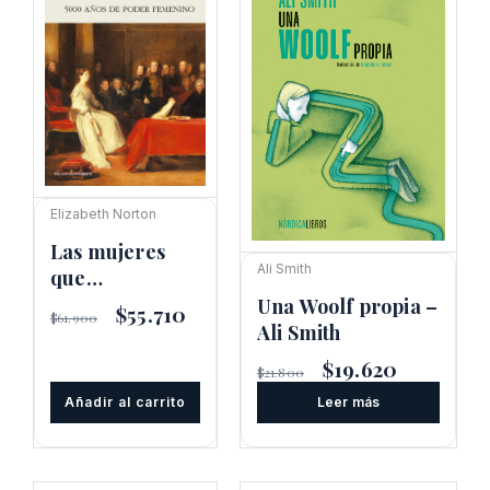
Elizabeth Norton
Las mujeres
Ali Smith
que
gobernaron el
Una Woolf propia –
El
$
55.710
El
$
61.900
mundo
Ali Smith
precio
precio
original
actual
El
$
19.620
El
era:
es:
$
21.800
precio
precio
$61.900.
$55.710.
Añadir al carrito
Leer más
original
actual
era:
es:
$21.800.
$19.620.