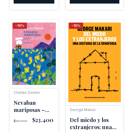
era:
es:
$32.900.
$29.610.
-10%
-10%
Charles Darwin
Nevaban
mariposas –
George Makari
Charles Darwin
El
$
23.400
El
Del miedo y los
$
26.000
precio
precio
extranjeros: una
original
actual