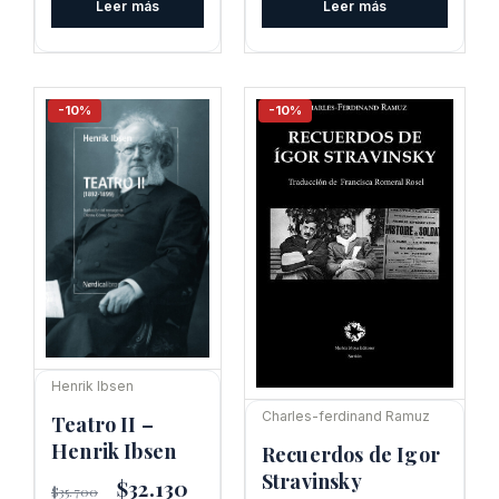
Leer más
Leer más
original
actual
$18.800.
$16.920.
era:
es:
$36.500.
$32.850.
-10%
-10%
Henrik Ibsen
Charles-ferdinand Ramuz
Teatro II –
Henrik Ibsen
Recuerdos de Igor
Stravinsky
El
$
32.130
El
$
35.700