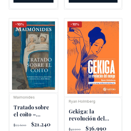
era:
es:
$32.100.
$28.890.
-10%
-10%
Maimonides
Ryan Holmberg
Tratado sobre
Gekiga: la
el coito –
revolución del
Maimónides
El
$
21.240
El
manga
$
23.600
El
$
36.990
El
precio
precio
$
41.100