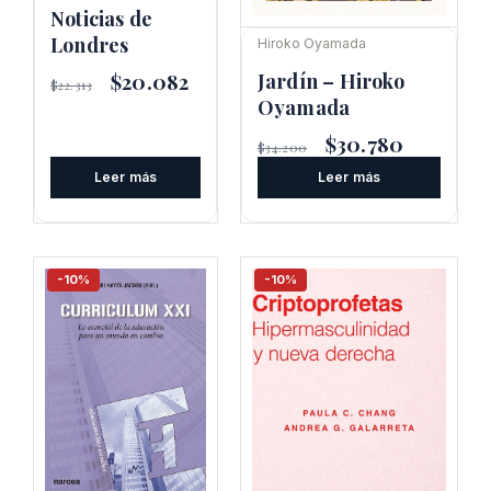
Noticias de
Londres
Hiroko Oyamada
El
$
20.082
El
Jardín – Hiroko
$
22.313
precio
precio
Oyamada
original
actual
era:
es:
El
$
30.780
El
$
34.200
$22.313.
$20.082.
precio
precio
Leer más
Leer más
original
actual
era:
es:
$34.200.
$30.780.
-10%
-10%