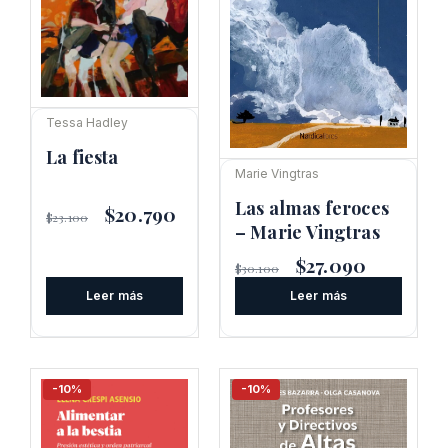
Tessa Hadley
La fiesta
Marie Vingtras
Las almas feroces
El
$
20.790
El
$
23.100
precio
precio
– Marie Vingtras
original
actual
El
$
27.090
El
era:
es:
$
30.100
precio
precio
$23.100.
$20.790.
Leer más
Leer más
original
actual
era:
es:
$30.100.
$27.090.
-10%
-10%