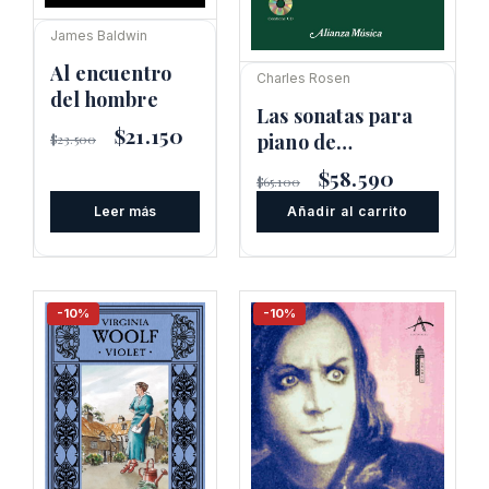
James Baldwin
Al encuentro
Charles Rosen
del hombre
Las sonatas para
El
$
21.150
El
piano de
$
23.500
precio
precio
Beethoven
original
actual
El
$
58.590
El
$
65.100
era:
es:
precio
precio
$23.500.
$21.150.
Leer más
Añadir al carrito
original
actual
era:
es:
$65.100.
$58.590.
-10%
-10%