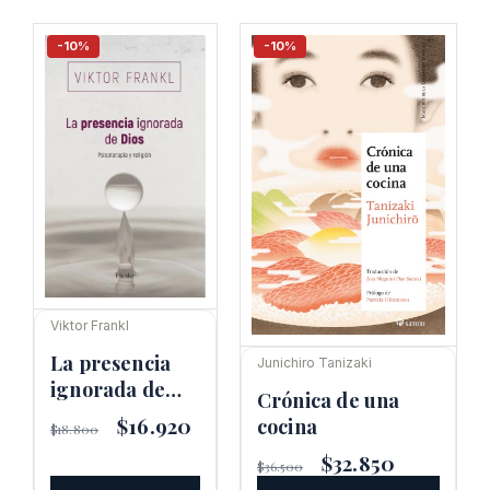
-10%
-10%
Viktor Frankl
La presencia
Junichiro Tanizaki
ignorada de
Crónica de una
Dios – Viktor
El
$
16.920
El
cocina
$
18.800
Frankl
precio
precio
El
$
32.850
El
original
actual
$
36.500
precio
precio
era:
es: