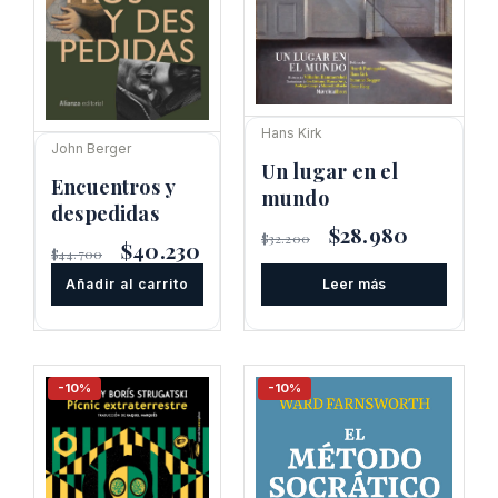
Hans Kirk
John Berger
Un lugar en el
Encuentros y
mundo
despedidas
El
$
28.980
El
$
32.200
El
$
40.230
El
precio
precio
$
44.700
precio
precio
original
actual
Añadir al carrito
original
actual
Leer más
era:
es:
era:
es:
$32.200.
$28.980.
$44.700.
$40.230.
-10%
-10%