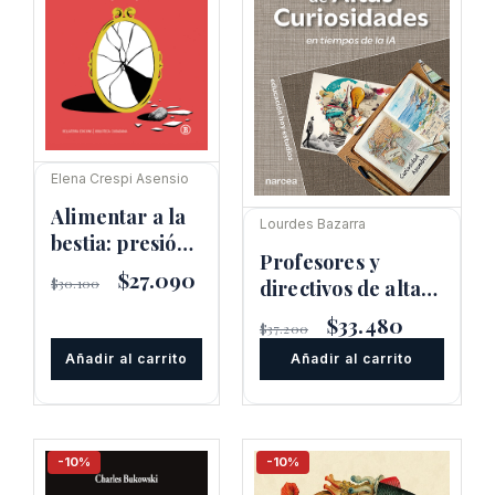
Elena Crespi Asensio
Alimentar a la
Lourdes Bazarra
bestia: presión
Profesores y
estética y orden
El
$
27.090
El
$
30.100
directivos de altas
patriarcal
precio
precio
curiosidades
original
actual
El
$
33.480
El
$
37.200
era:
es:
precio
precio
$30.100.
$27.090.
Añadir al carrito
Añadir al carrito
original
actual
era:
es:
$37.200.
$33.480.
-10%
-10%