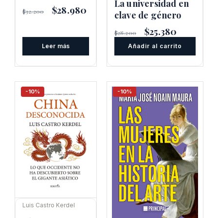
La universidad en
El
$
28.980
El
$
32.200
clave de género
precio
precio
original
actual
El
$
25.380
El
$
28.200
era:
es:
precio
precio
$32.200.
$28.980.
Leer más
Añadir al carrito
original
actual
era:
es:
$28.200.
$25.380.
-10%
-10%
Luis Castro Kerdel