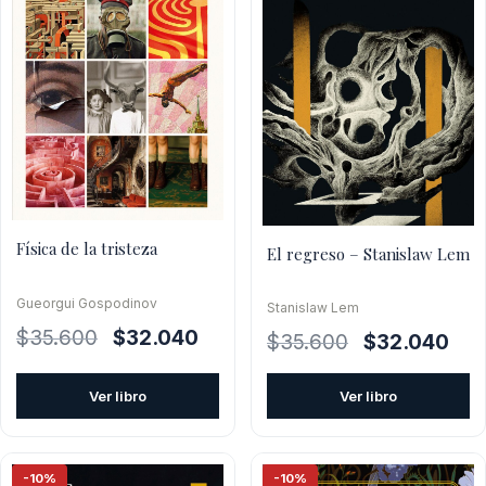
Física de la tristeza
El regreso – Stanislaw Lem
Gueorgui Gospodinov
Stanislaw Lem
El
El
$
35.600
$
32.040
El
El
$
35.600
$
32.040
precio
precio
precio
prec
original
actual
original
actu
Ver libro
Ver libro
era:
es:
era:
es:
$35.600.
$32.040.
$35.600.
$32
-10%
-10%