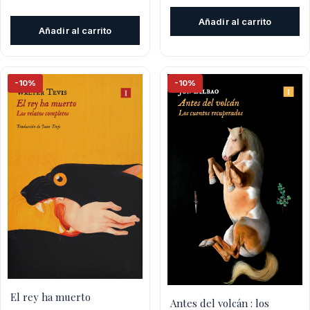
precio
precio
original
actu
original
actual
Añadir al carrito
era:
es:
Añadir al carrito
era:
es:
$37.000.
$33
$37.000.
$33.300.
-10%
-10%
El rey ha muerto
Antes del volcán : los