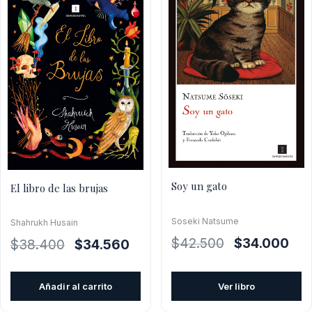
Soy un gato
El libro de las brujas
Soseki Natsume
Shahrukh Husain
El
El
$
42.500
$
34.000
El
El
$
38.400
$
34.560
precio
pre
precio
precio
original
actu
original
actual
Añadir al carrito
Ver libro
era:
es:
era:
es:
$42.500.
$34