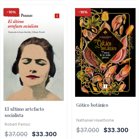
$38.400.
$34.560.
-10%
-10%
Gótico botánico
El ultimo artefacto
socialista
Nathaniel Hawthorne
Robert Perisic
El
El
$
37.000
$
33.300
El
El
$
37.000
$
33.300
precio
prec