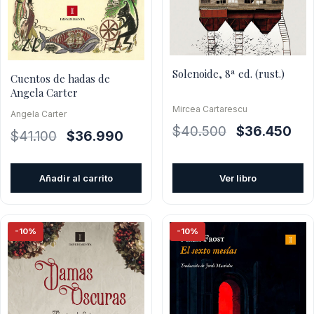
Solenoide, 8ª ed. (rust.)
Cuentos de hadas de
Angela Carter
Mircea Cartarescu
Angela Carter
El
El
$
40.500
$
36.450
El
El
$
41.100
$
36.990
precio
pre
precio
precio
original
actu
original
actual
Añadir al carrito
Ver libro
era:
es:
era:
es:
$40.500.
$36
$41.100.
$36.990.
-10%
-10%