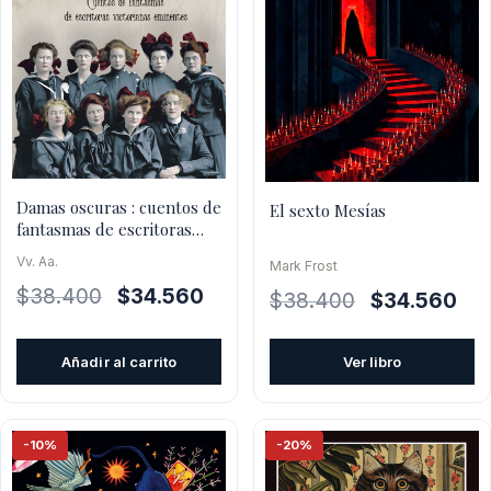
Damas oscuras : cuentos de
El sexto Mesías
fantasmas de escritoras
victorianas
Vv. Aa.
Mark Frost
El
El
$
38.400
$
34.560
El
El
$
38.400
$
34.560
precio
precio
precio
pre
original
actual
original
actu
Añadir al carrito
Ver libro
era:
es:
era:
es:
$38.400.
$34.560.
$38.400.
$34
-10%
-20%