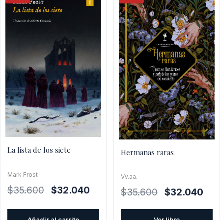
La lista de los siete
Hermanas raras
Mark Frost
Vv.aa.
El
El
$
35.600
$
32.040
El
El
$
35.600
$
32.040
precio
precio
precio
prec
original
actual
original
actu
Añadir al carrito
Ver libro