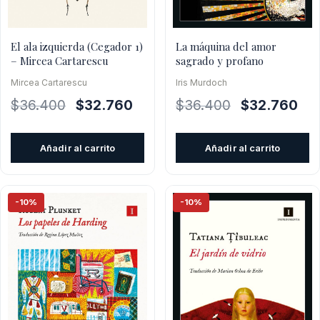
El ala izquierda (Cegador 1)
La máquina del amor
– Mircea Cartarescu
sagrado y profano
Mircea Cartarescu
Iris Murdoch
El
El
El
El
$
36.400
$
32.760
$
36.400
$
32.760
precio
precio
precio
pre
original
actual
original
actu
Añadir al carrito
Añadir al carrito
era:
es:
era:
es:
$36.400.
$32.760.
$36.400.
$32
-10%
-10%