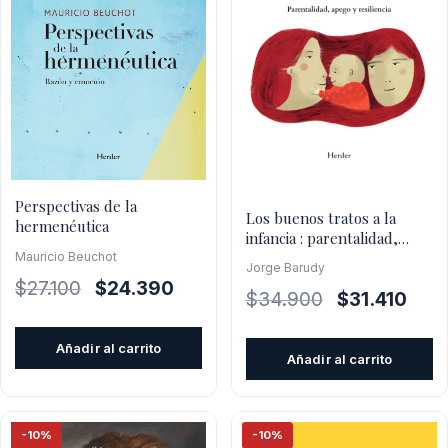
Perspectivas de la
Los buenos tratos a la
hermenéutica
infancia : parentalidad,
apego y resiliencia
Mauricio Beuchot
Jorge Barudy
El
El
$
27.100
$
24.390
El
El
$
34.900
$
31.410
precio
precio
precio
prec
original
actual
original
actua
Añadir al carrito
era:
es:
Añadir al carrito
era:
es:
$27.100.
$24.390.
$34.900.
$31.4
-10%
-10%