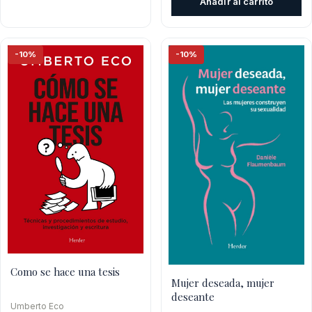
Añadir al carrito
$19.300.
$17.370.
era:
es:
$31.500.
$28.
-10%
-10%
Como se hace una tesis
Mujer deseada, mujer
deseante
Umberto Eco