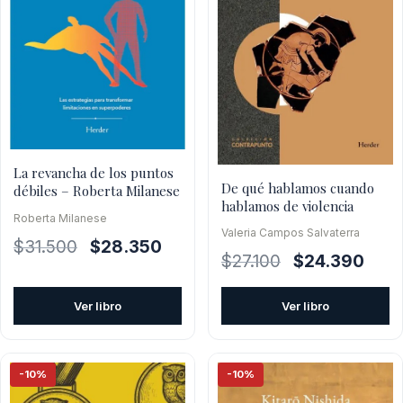
La revancha de los puntos
De qué hablamos cuando
débiles – Roberta Milanese
hablamos de violencia
Roberta Milanese
Valeria Campos Salvaterra
El
El
$
31.500
$
28.350
El
El
$
27.100
$
24.390
precio
precio
precio
preci
original
actual
original
actua
Ver libro
Ver libro
era:
es:
era:
es:
$31.500.
$28.350.
$27.100.
$24.3
-10%
-10%