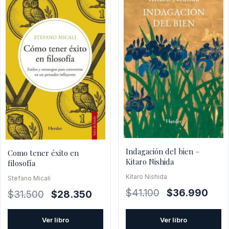
Indagación del bien –
Como tener éxito en
Kitaro Nishida
filosofía
Kitaro Nishida
Stefano Micali
El
El
$
41.100
$
36.990
El
El
$
31.500
$
28.350
precio
prec
precio
precio
original
actua
original
actual
Ver libro
Ver libro