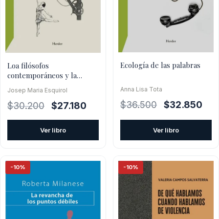
Ecología de las palabras
Loa filósofos
contemporáneos y la
técnica
Anna Lisa Tota
Josep Maria Esquirol
El
El
$
36.500
$
32.850
El
El
$
30.200
$
27.180
precio
prec
precio
precio
original
actu
original
actual
Ver libro
Ver libro
era:
es:
era:
es:
$36.500.
$32.
$30.200.
$27.180.
-10%
-10%