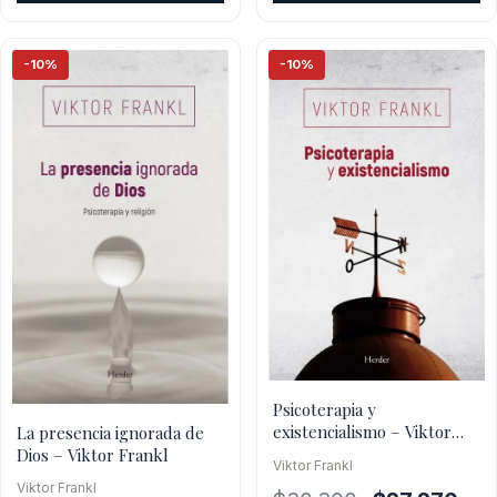
era:
es:
era:
es:
$41.100.
$36.
$31.500.
$28.350.
-10%
-10%
Psicoterapia y
existencialismo – Viktor
La presencia ignorada de
Frankl
Dios – Viktor Frankl
Viktor Frankl
Viktor Frankl