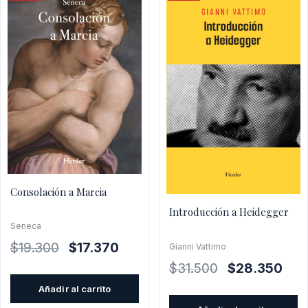
Consolación a Marcia
Introducción a Heidegger
Seneca
El
El
$
19.300
$
17.370
Gianni Vattimo
precio
precio
El
El
$
31.500
$
28.350
original
actual
precio
prec
Añadir al carrito
era:
es:
original
actu