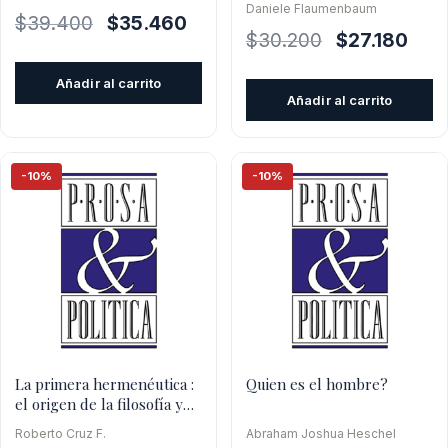
Daniele Flaumenbaum
El
El
$
39.400
$
35.460
El
El
$
30.200
$
27.180
precio
precio
precio
prec
original
actual
Añadir al carrito
original
actua
era:
es:
Añadir al carrito
era:
es:
$39.400.
$35.460.
$30.200.
$27.1
-10%
-10%
La primera hermenéutica :
Quien es el hombre?
el origen de la filosofía y
los orígenes en
Roberto Cruz F.
Abraham Joshua Heschel