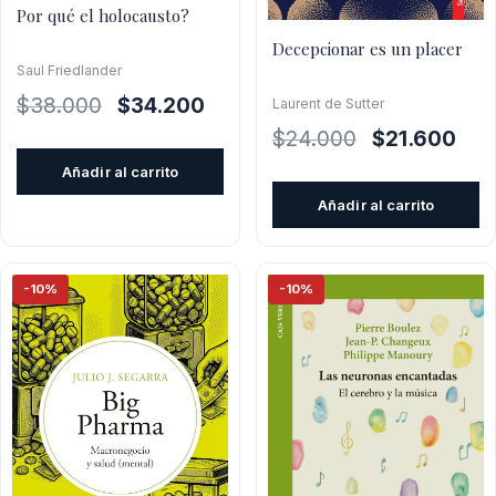
Por qué el holocausto?
Decepcionar es un placer
Saul Friedlander
El
El
$
38.000
$
34.200
Laurent de Sutter
precio
precio
El
El
$
24.000
$
21.600
original
actual
precio
prec
Añadir al carrito
era:
es:
original
actu
Añadir al carrito
$38.000.
$34.200.
era:
es:
$24.000.
$21.
-10%
-10%