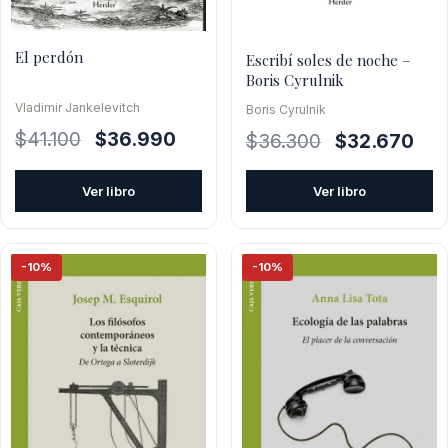
El perdón
Escribí soles de noche –
Boris Cyrulnik
Vladimir Jankelevitch
Boris Cyrulnik
El
El
$
41.100
$
36.990
El
El
$
36.300
$
32.670
precio
precio
precio
prec
original
actual
original
actu
Ver libro
Ver libro
era:
es:
era:
es:
$41.100.
$36.990.
$36.300.
$32.
-10%
-10%