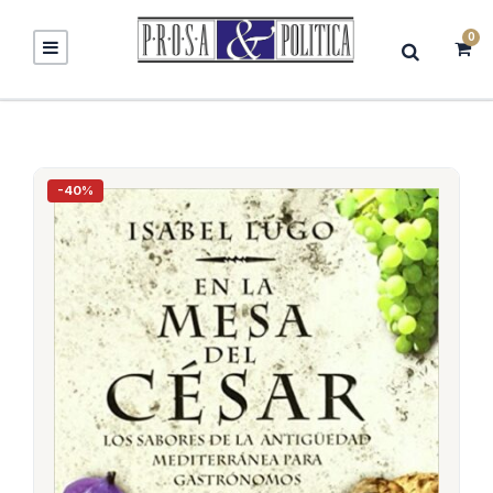
0
-40%