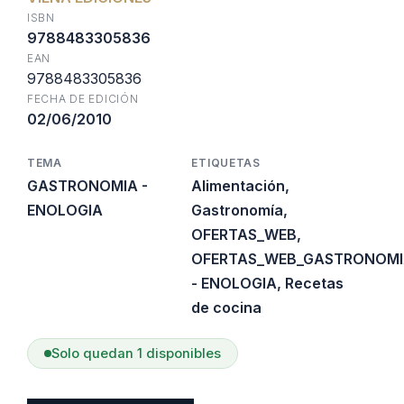
era:
es:
ISBN
9788483305836
EAN
$34.000.
$20.400.
9788483305836
FECHA DE EDICIÓN
02/06/2010
TEMA
ETIQUETAS
GASTRONOMIA -
Alimentación
,
ENOLOGIA
Gastronomía
,
OFERTAS_WEB
,
OFERTAS_WEB_GASTRONOM
- ENOLOGIA
,
Recetas
de cocina
Solo quedan 1 disponibles