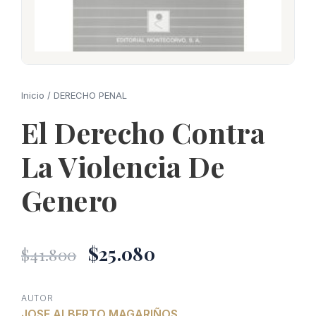
Inicio
/
DERECHO PENAL
El Derecho Contra
La Violencia De
Genero
El
El
$
25.080
$
41.800
precio
precio
AUTOR
JOSE ALBERTO MAGARIÑOS