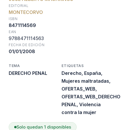
original
actual
EDITORIAL
MONTECORVO
era:
es:
ISBN
8471114569
EAN
$41.800.
$25.080.
9788471114563
FECHA DE EDICIÓN
01/01/2008
TEMA
ETIQUETAS
DERECHO PENAL
Derecho
,
España
,
Mujeres maltratadas
,
OFERTAS_WEB
,
OFERTAS_WEB_DERECHO
PENAL
,
Violencia
contra la mujer
Solo quedan 1 disponibles