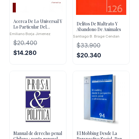
Acerca De Lo Universal Y
Delitos De Maltrato Y
Lo Particular Del
Abandono De Animales
Derecho Penal
Emiliano Borja Jimenez
Santiago B. Brage Cendan
$
20.400
$
33.900
El
El
$
14.280
El
El
$
20.340
precio
precio
precio
precio
original
actual
original
actual
era:
es:
era:
es:
$20.400.
$14.280.
$33.900.
$20.340.
Manual de derecho penal
El Mobbing Desde La
Chileno : parte general
Perspectiva Social, Penal