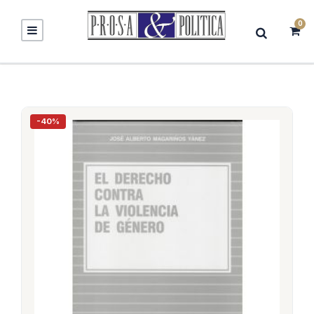
0
-40%