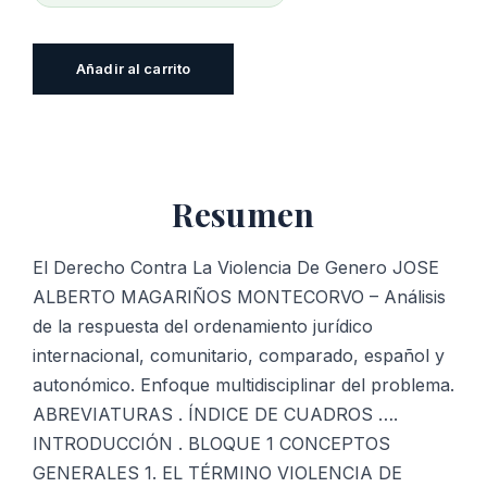
El
Añadir al carrito
Derecho
Contra
La
Violencia
Resumen
De
Genero
cantidad
El Derecho Contra La Violencia De Genero JOSE
ALBERTO MAGARIÑOS MONTECORVO – Análisis
de la respuesta del ordenamiento jurídico
internacional, comunitario, comparado, español y
autonómico. Enfoque multidisciplinar del problema.
ABREVIATURAS . ÍNDICE DE CUADROS ….
INTRODUCCIÓN . BLOQUE 1 CONCEPTOS
GENERALES 1. EL TÉRMINO VIOLENCIA DE