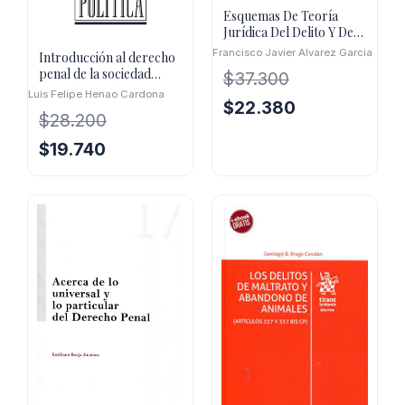
Esquemas De Teoría
Jurídica Del Delito Y De
La Pena
Francisco Javier Alvarez Garcia
Introducción al derecho
penal de la sociedad
$
37.300
postindustrial
Luis Felipe Henao Cardona
El
El
$
22.380
$
28.200
precio
precio
original
actual
El
El
$
19.740
era:
es:
precio
precio
$37.300.
$22.380.
original
actual
era:
es:
$28.200.
$19.740.