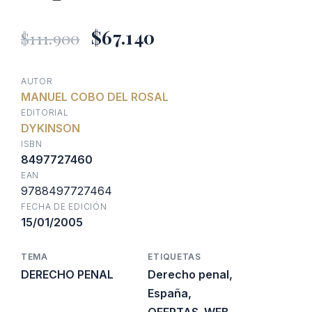
El
El
$
67.140
$
111.900
precio
precio
AUTOR
MANUEL COBO DEL ROSAL
original
actual
EDITORIAL
DYKINSON
era:
es:
ISBN
8497727460
EAN
$111.900.
$67.140.
9788497727464
FECHA DE EDICIÓN
15/01/2005
TEMA
ETIQUETAS
DERECHO PENAL
Derecho penal
,
España
,
OFERTAS_WEB
,