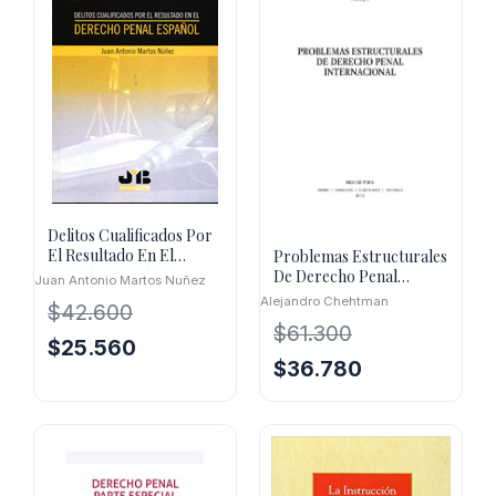
Delitos Cualificados Por
El Resultado En El
Problemas Estructurales
Derecho Penal Español
De Derecho Penal
Juan Antonio Martos Nuñez
Internacional
Alejandro Chehtman
$
42.600
$
61.300
El
El
$
25.560
El
El
$
36.780
precio
precio
precio
precio
original
actual
original
actual
era:
es:
era:
es:
$42.600.
$25.560.
$61.300.
$36.780.