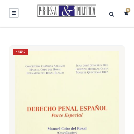
0
-40%