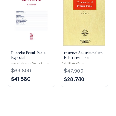
Derecho Penal: Parte
Instrucción Criminal En
Especial
El Proceso Penal
Tomas Salvador Vives Anton
Iñaki Riaño Brun
$
69.800
$
47.900
El
El
$
41.880
El
El
$
28.740
precio
precio
precio
precio
original
actual
original
actual
era:
es:
era:
es:
$69.800.
$41.880.
$47.900.
$28.740.