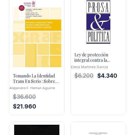
Ley de protección
integral contra la
violencia de genero
Elena Martinez Garcia
El
El
$
6.200
$
4.340
Tomando La Identidad
Trans En Serio : Sobre
precio
precio
Derechos, Debates En
original
actual
Alejandro F. Herran Aguirre
Redes
era:
es:
$
36.600
$6.200.
$4.340.
El
El
$
21.960
precio
precio
original
actual
era:
es:
$36.600.
$21.960.