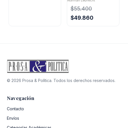
Norman Lebrecht
era:
es:
$27.600.
$24.840.
$
55.400
El
El
$
49.860
precio
precio
original
actual
era:
es:
$55.400.
$49.860.
© 2026 Prosa & Política. Todos los derechos reservados.
Navegación
Contacto
Envíos
Categorías Académicas