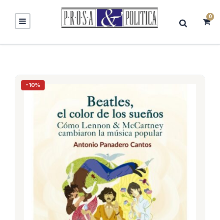
0
-10%