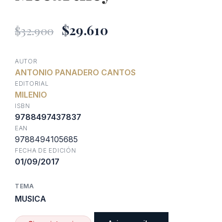
El
El
$
29.610
$
32.900
precio
precio
AUTOR
ANTONIO PANADERO CANTOS
original
actual
EDITORIAL
MILENIO
era:
es:
ISBN
9788497437837
EAN
$32.900.
$29.610.
9788494105685
FECHA DE EDICIÓN
01/09/2017
TEMA
MUSICA