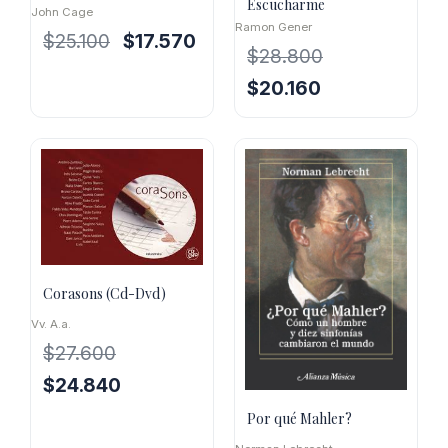
Escucharme
John Cage
Ramon Gener
El
El
$
25.100
$
17.570
$
28.800
precio
precio
original
actual
El
El
$
20.160
era:
es:
precio
precio
$25.100.
$17.570.
original
actual
era:
es:
$28.800.
$20.160.
Corasons (Cd-Dvd)
Vv. A.a.
$
27.600
El
El
$
24.840
precio
precio
Por qué Mahler?
original
actual