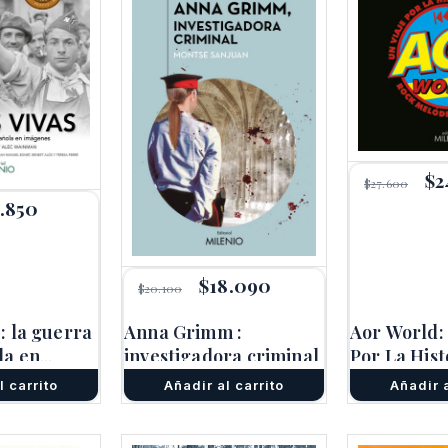
El
$
2
$
27.600
pr
3.850
El
ori
cio
precio
era
inal
actual
$27
es:
.500.
$23.850.
El
$
18.090
El
$
20.100
precio
precio
original
actual
: la guerra
Anna Grimm :
Aor World: 
era:
es:
la en
investigadora criminal
$20.100.
$18.090.
Por La Hist
Rock Melód
l carrito
Añadir al carrito
Añadir a
Discos