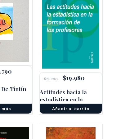
1.790
El
cio
precio
El
$
19.980
El
$
22.200
ginal
actual
precio
precio
:
es:
original
actual
 De Tintín
Actitudes hacia la
.100.
$11.790.
era:
es:
estadística en la
$22.200.
$19.980.
formación de
r más
Añadir al carrito
profesores, las