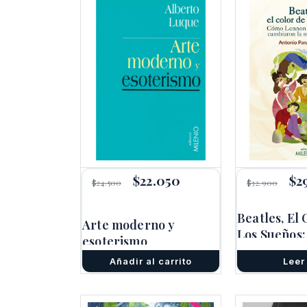
El
$
22.050
El
El
$
2
$
24.500
$
32.900
precio
precio
pre
original
actual
ori
era:
es:
era
Beatles, El
Arte moderno y
$24.500.
$22.050.
$32
Los Sueños
esoterismo
Lennon & M
Añadir al carrito
Leer