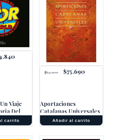
4.840
El
ecio
precio
ginal
actual
El
$
75.690
El
:
es:
$
84.100
precio
precio
.600.
$24.840.
original
actual
era:
es:
$84.100.
$75.690.
Un Viaje
Aportaciones
oria Del
Catalanas Universales
ico En 200
l carrito
Añadir al carrito