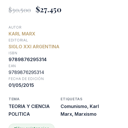
El
El
$
27.450
$
30.500
precio
precio
AUTOR
KARL MARX
original
actual
EDITORIAL
SIGLO XXI ARGENTINA
era:
es:
ISBN
9789876295314
EAN
$30.500.
$27.450.
9789876295314
FECHA DE EDICIÓN
01/05/2015
TEMA
ETIQUETAS
TEORIA Y CIENCIA
Comunismo
,
Karl
POLITICA
Marx
,
Marxismo