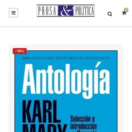
0
-10%