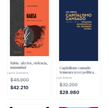
Rabia : afectos, violencia,
inmunidad
Capitalismo cansado:
tensiones (eco) políticas
Laura Quintana
del desorden global
Luis Arenas
$
46.900
$
32.200
El
El
$
42.210
El
El
$
28.980
precio
precio
precio
precio
original
actual
original
actual
era:
es: