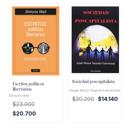
original
actual
era:
es:
$25.600.
$23.040.
Sociedad poscapitalista
Escritos políticos
libertarios
Josep Maria Triginer Fernandez
Simone Weil
El
El
$
20.200
$
14.140
$
23.000
precio
preci
original
actua
El
El
$
20.700
era:
es:
precio
precio
$20.200.
$14.14
original
actual