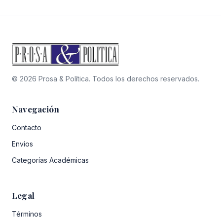
era:
es:
$23.000.
$20.700.
© 2026 Prosa & Política. Todos los derechos reservados.
Navegación
Contacto
Envíos
Categorías Académicas
Legal
Términos