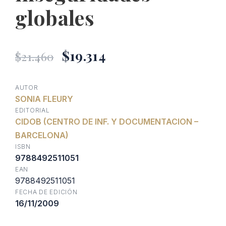
globales
El
El
$
19.314
$
21.460
precio
precio
AUTOR
SONIA FLEURY
original
actual
EDITORIAL
CIDOB (CENTRO DE INF. Y DOCUMENTACION –
era:
es:
BARCELONA)
ISBN
$21.460.
$19.314.
9788492511051
EAN
9788492511051
FECHA DE EDICIÓN
16/11/2009