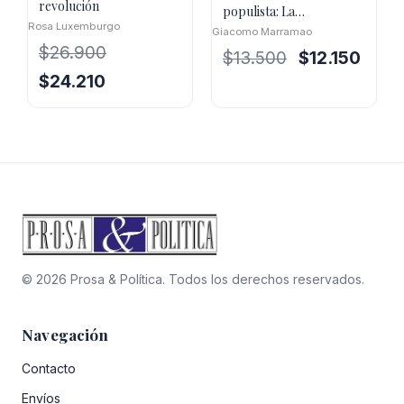
revolución
populista: La
deslegitimación como
Rosa Luxemburgo
Giacomo Marramao
estrategia política
$
26.900
El
El
$
13.500
$
12.150
precio
precio
El
El
$
24.210
original
actual
precio
precio
era:
es:
original
actual
$13.500.
$12.15
era:
es:
$26.900.
$24.210.
© 2026 Prosa & Política. Todos los derechos reservados.
Navegación
Contacto
Envíos