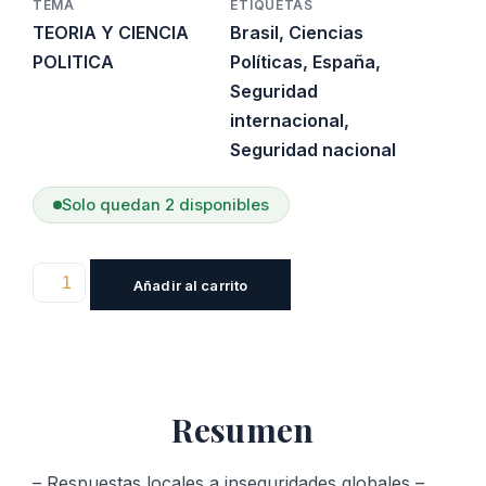
TEMA
ETIQUETAS
TEORIA Y CIENCIA
Brasil
,
Ciencias
POLITICA
Políticas
,
España
,
Seguridad
internacional
,
Seguridad nacional
Solo quedan 2 disponibles
Respuestas
Añadir al carrito
locales
a
inseguridades
globales
Resumen
cantidad
– Respuestas locales a inseguridades globales –