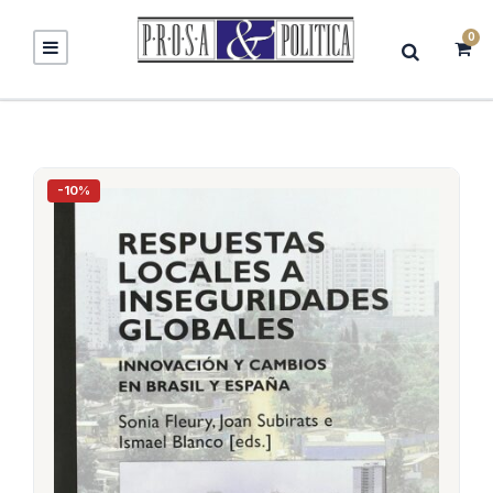
0
-10%