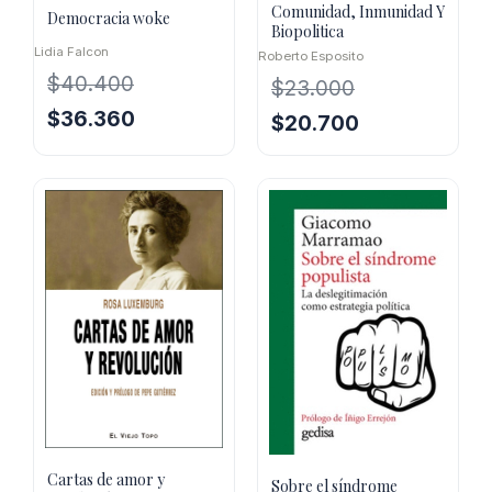
Comunidad, Inmunidad Y
Democracia woke
Biopolitica
Lidia Falcon
Roberto Esposito
$
40.400
$
23.000
El
El
$
36.360
El
El
$
20.700
precio
precio
precio
precio
original
actual
original
actual
era:
es:
era:
es:
$40.400.
$36.360.
$23.000.
$20.700.
Cartas de amor y
Sobre el síndrome