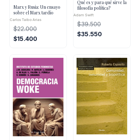
Qué es y para qué sirve la
Marx y Rusia: Un ensayo
filosofía política?
sobre el Marx tardío
Adam Swift
Carlos Taibo Arias
$
39.500
$
22.000
El
El
$
35.550
El
El
$
15.400
precio
precio
precio
precio
original
actual
original
actual
era:
es:
era:
es:
$39.500.
$35.550.
$22.000.
$15.400.