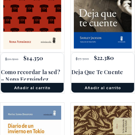
El
$
22.380
El
El
$
14.350
El
$
37.300
$
20.500
precio
precio
precio
precio
original
actual
original
actual
Como recordar la sed?
Deja Que Te Cuente
era:
es:
era:
es:
$37.300.
$22.380.
– Nona Fernández
$20.500.
$14.350.
Añadir al carrito
Añadir al carrito