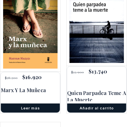
El
$
13.740
El
$
22.900
precio
precio
El
$
16.920
El
$
28.200
original
actual
precio
precio
era:
es:
original
actual
Marx Y La Muñeca
$22.900.
$13.740.
era:
es:
Quien Parpadea Teme A
$28.200.
$16.920.
La Muerte
Leer más
Añadir al carrito