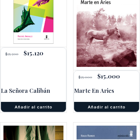
El
$
15.120
El
$
25.200
precio
precio
original
actual
era:
es:
$25.200.
$15.120.
El
$
15.000
El
$
25.000
precio
precio
original
actual
La Señora Calibán
Marte En Aries
era:
es:
$25.000.
$15.000.
Añadir al carrito
Añadir al carrito