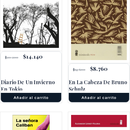
El
$
14.140
El
$
20.200
precio
precio
original
actual
El
$
8.760
El
$
14.600
era:
es:
precio
precio
$20.200.
$14.140.
original
actual
Diario De Un Invierno
En La Cabeza De Bruno
era:
es:
En Tokio
Schulz
$14.600.
$8.760.
Añadir al carrito
Añadir al carrito