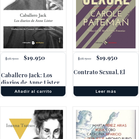
El
$
19.950
El
El
$
19.950
El
$
28.500
$
28.500
precio
precio
precio
precio
original
actual
original
actual
Contrato Sexual, El
era:
es:
era:
es:
Caballero Jack: Los
$28.500.
$19.950.
$28.500.
$19.950.
diarios de Anne Lister
Añadir al carrito
Leer más