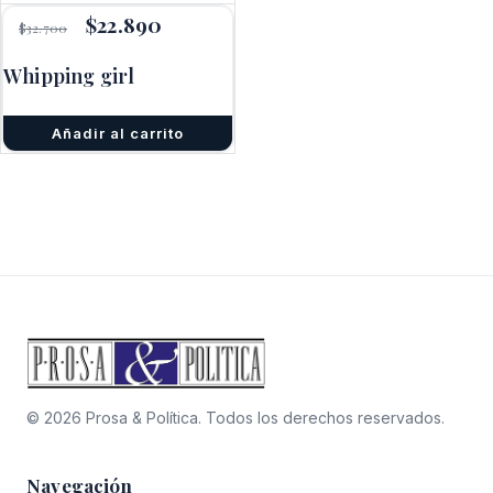
El
$
22.890
El
$
32.700
precio
precio
original
actual
Whipping girl
era:
es:
$32.700.
$22.890.
Añadir al carrito
© 2026 Prosa & Política. Todos los derechos reservados.
Navegación