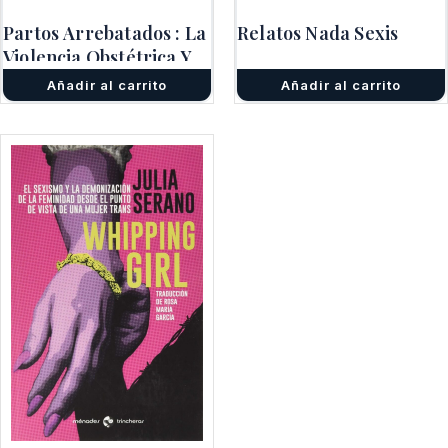
precio
precio
original
actual
original
actual
Partos Arrebatados : La
Relatos Nada Sexis
era:
es:
era:
es:
$22.100.
$15.470.
Violencia Obstétrica Y
$23.400.
$16.380.
El Mercado De La
Añadir al carrito
Añadir al carrito
Sumisión