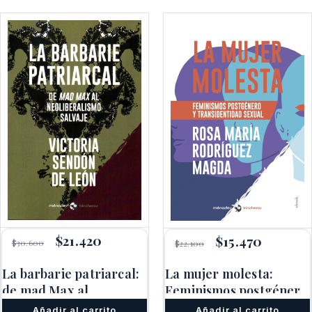
El
$
21.420
El
El
$
15.470
El
$
30.600
$
22.100
precio
precio
precio
precio
original
actual
original
actual
La barbarie patriarcal:
La mujer molesta:
era:
es:
era:
es:
$30.600.
$21.420.
de mad Max al
Feminismos postgénero
$22.100.
$15.470.
neoliberalismo salvaje
y transidentidad sexual
Añadir al carrito
Añadir al carrito