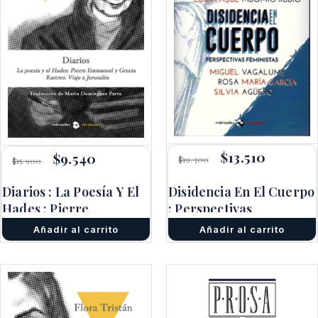
El
$
13.510
El
El
$
9.540
El
$
19.300
$
15.900
precio
precio
precio
precio
original
actual
original
actual
Diarios : La Poesía Y El
Disidencia En El Cuerpo
era:
es:
era:
es:
$19.300.
$13.510.
Hades ; Pierre
$15.900.
$9.540.
: Perspectivas
Emmanuel Y Grecia ;
Feministas
Añadir al carrito
Añadir al carrito
Rastreo ;