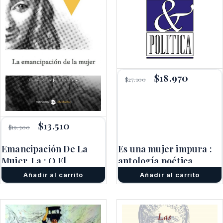
El
$
18.970
El
$
27.100
precio
precio
original
actual
era:
es:
$27.100.
$18.970.
El
$
13.510
El
$
19.300
precio
precio
original
actual
Emancipación De La
Es una mujer impura :
era:
es:
Mujer, La : O El
$19.300.
$13.510.
antología poética
Testamento De Una
(edición bilingüe)
Añadir al carrito
Añadir al carrito
Paria