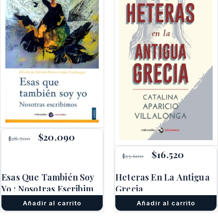
El
$
20.090
El
$
28.700
precio
precio
original
actual
El
$
16.520
El
$
23.600
era:
es:
precio
precio
$28.700.
$20.090.
original
actual
Esas Que También Soy
Heteras En La Antigua
era:
es:
Yo : Nosotras Escribimos
Grecia
$23.600.
$16.520.
(Antología De Cuentos)
Añadir al carrito
Añadir al carrito