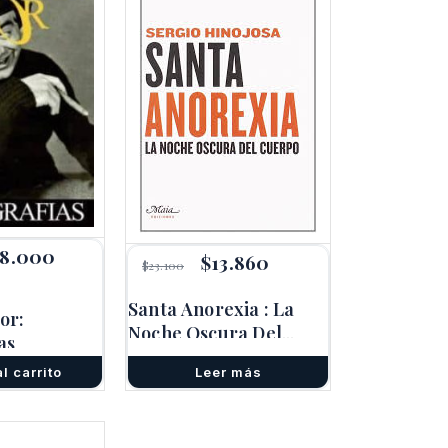
18.000
El
El
$
13.860
El
$
23.100
ecio
precio
precio
precio
iginal
actual
original
actual
a:
es:
Santa Anorexia : La
era:
es:
or:
0.000.
$18.000.
Noche Oscura Del
$23.100.
$13.860.
as
Cuerpo
l carrito
Leer más