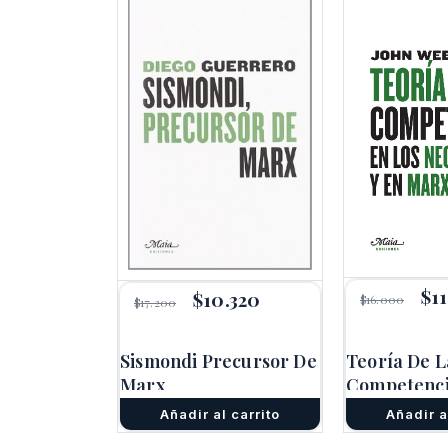
El
$
1
El
$
10.320
El
$
16.000
$
17.200
pre
precio
precio
ori
original
actual
era
era:
es:
Sismondi Precursor De
Teoría De L
$16
$17.200.
$10.320.
Marx
Competenci
Neoclásicos
Añadir al carrito
Añadir a