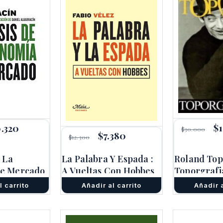
El
$
0.320
El
$
30.000
El
$
7.380
El
pr
cio
precio
$
12.300
precio
precio
or
inal
actual
original
actual
er
es:
e La
La Palabra Y Espada :
Roland Top
era:
es:
$3
200.
$10.320.
$12.300.
$7.380.
e Mercado
A Vueltas Con Hobbes
Toporgrafi
l carrito
Añadir al carrito
Añadir a