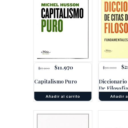
El
$
2
El
$
11.970
El
$
30.000
$
17.100
pr
precio
precio
ori
original
actual
Capitalismo Puro
Diccionario
era
era:
es:
$3
$17.100.
$11.970.
De Filosofí
Añadir al carrito
Añadir a