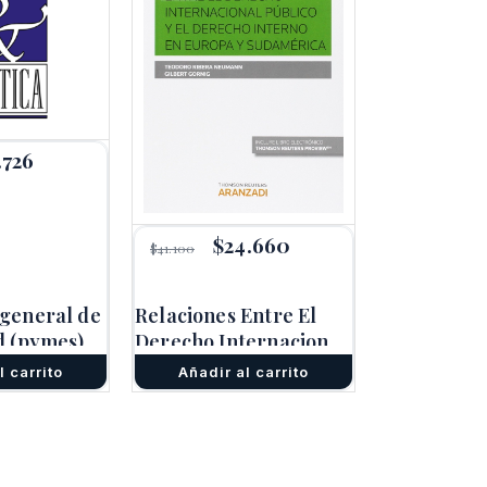
.726
El
io
precio
inal
actual
es:
180.
$12.726.
El
$
24.660
El
$
41.100
precio
precio
original
actual
era:
es:
 general de
Relaciones Entre El
$41.100.
$24.660.
d (pymes)
Derecho Internacional
Y El Derecho Interno
l carrito
Añadir al carrito
En Euro