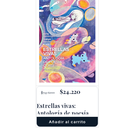
El
$
24.220
El
$
34.600
precio
precio
original
actual
Estrellas vivas:
era:
es:
Antología de poesía
$34.600.
$24.220.
cursi
Añadir al carrito