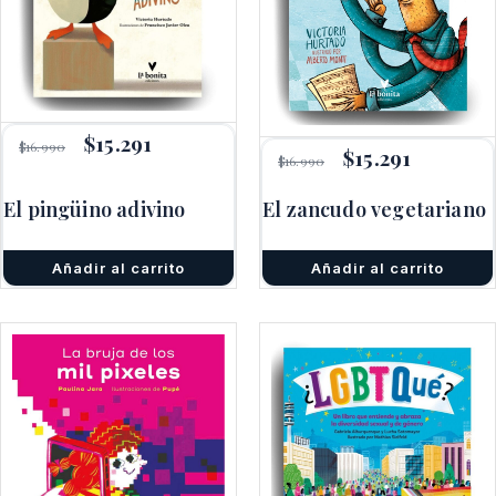
El
$
15.291
El
$
16.990
El
$
15.291
El
precio
precio
$
16.990
precio
precio
original
actual
original
actual
era:
es:
El pingüino adivino
El zancudo vegetariano
era:
es:
$16.990.
$15.291.
$16.990.
$15.291.
Añadir al carrito
Añadir al carrito