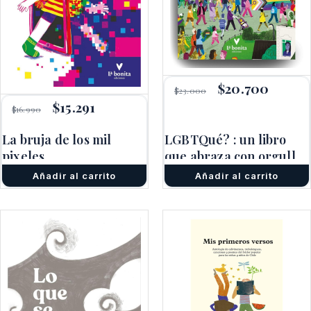
El
$
20.700
El
$
23.000
precio
precio
El
$
15.291
El
$
16.990
original
actual
precio
precio
era:
es:
original
actual
$23.000.
$20.700
La bruja de los mil
LGBTQué? : un libro
era:
es:
pixeles
$16.990.
$15.291.
que abraza con orgullo
la Diversidad sexual y
Añadir al carrito
Añadir al carrito
de género