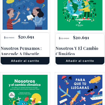
El
$
20.691
El
El
$
20.691
El
$
22.990
$
22.990
precio
precio
precio
precio
original
actual
original
actual
Nosotros Pensamos :
Nosotros Y El Cambio
era:
es:
era:
es:
$22.990.
$20.691.
Aprende A Discutir,
Climático
$22.990.
$20.691.
Deliberar Y Tener Un
Añadir al carrito
Añadir al carrito
Juicio