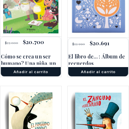
El
$
20.700
El
El
$
20.691
El
$
23.000
$
22.990
precio
precio
precio
precio
original
actual
original
actual
Cómo se crea un ser
El libro de… : Álbum de
era:
es:
era:
es:
$23.000.
$20.700.
humano? Una niña, un
recuerdos
$22.990.
$20.691.
niño y un
Añadir al carrito
Añadir al carrito
extraterrestre
responderán esta
fascinante pregunta