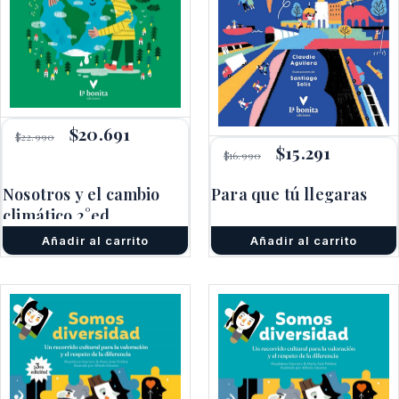
El
$
20.691
El
$
22.990
precio
precio
El
$
15.291
El
$
16.990
original
actual
precio
precio
era:
es:
original
actual
Nosotros y el cambio
Para que tú llegaras
$22.990.
$20.691.
era:
es:
climático 2°ed.
$16.990.
$15.291.
Añadir al carrito
Añadir al carrito