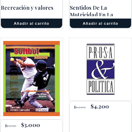
original
actual
Recreación y valores
Sentidos De La
era:
es:
Motricidad En La
$6.000.
$3.600.
Promoción De La Salud
Añadir al carrito
Añadir al carrito
El
$
4.200
El
$
6.000
precio
precio
original
actual
era:
es:
El
$
3.000
El
$
5.000
$6.000.
$4.200.
precio
precio