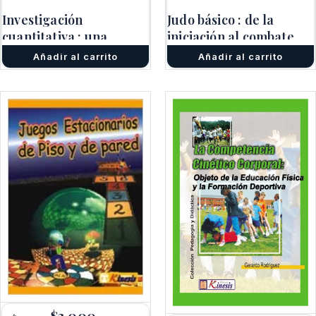
original
actual
original
actual
Investigación
Judo básico : de la
era:
es:
era:
es:
cuantitativa : una
$9.000.
$6.300.
iniciación al combate
$4.000.
$2.800.
perspectiva
Añadir al carrito
Añadir al carrito
epistemológica y
metodolo
El
$
3.000
El