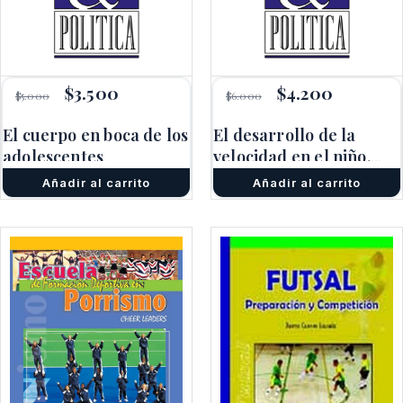
El
$
3.500
El
El
$
4.200
El
$
5.000
$
6.000
precio
precio
precio
precio
original
actual
original
actual
El cuerpo en boca de los
El desarrollo de la
era:
es:
era:
es:
adolescentes
$5.000.
$3.500.
velocidad en el niño.
$6.000.
$4.200.
Teoría y práctica.
Añadir al carrito
Añadir al carrito