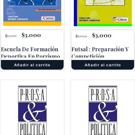
El
$
3.000
El
El
$
3.000
El
$
5.000
$
5.000
precio
precio
precio
precio
original
actual
original
actual
Escuela De Formación
Futsal : Preparación Y
era:
es:
era:
es:
$5.000.
$3.000.
Deportiva En Porrismo
Competición
$5.000.
$3.000.
Añadir al carrito
Añadir al carrito