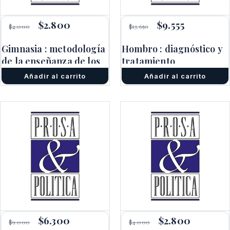
El
$
2.800
El
El
$
9.555
El
$
4.000
$
13.650
precio
precio
precio
precio
original
actual
original
actual
Gimnasia : metodología
Hombro : diagnóstico y
era:
es:
era:
es:
de la enseñanza de los
$4.000.
$2.800.
tratamiento
$13.650.
$9.555.
ejercicios básicos
Añadir al carrito
Añadir al carrito
El
$
6.300
El
El
$
2.800
El
$
9.000
$
4.000
precio
precio
precio
precio