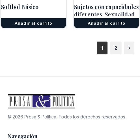
original
actual
Softbol Básico
Sujetos con capacidades
era:
es:
$5.000.
$3.000.
diferentes. Sexualidad
y subjetivación
Añadir al carrito
Añadir al carrito
1
2
© 2026 Prosa & Política. Todos los derechos reservados.
Navegación