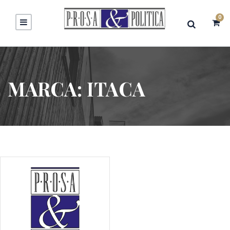
0
MARCA:
ITACA