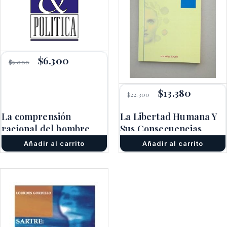
El
$
6.300
El
$
9.000
precio
precio
original
actual
era:
es:
El
$
13.380
El
$9.000.
$6.300.
$
22.300
precio
precio
original
actual
La comprensión
La Libertad Humana Y
era:
es:
racional del hombre
Sus Consecuencias
$22.300.
$13.380.
Añadir al carrito
Añadir al carrito