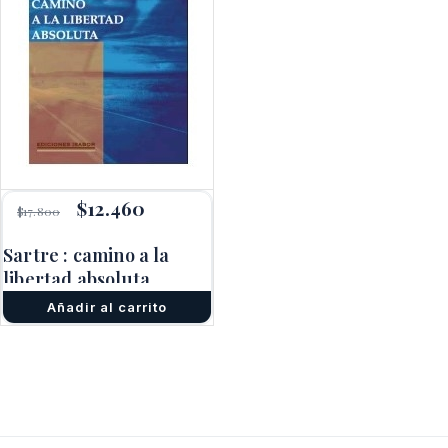
El
$
12.460
El
$
17.800
precio
precio
original
actual
Sartre : camino a la
era:
es:
libertad absoluta
$17.800.
$12.460.
Añadir al carrito