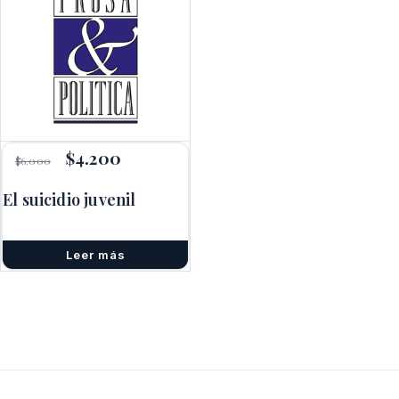
El
$
4.200
El
$
6.000
precio
precio
original
actual
El suicidio juvenil
era:
es:
$6.000.
$4.200.
Leer más