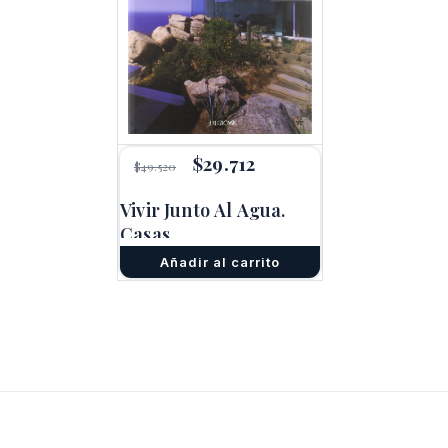
El
$
29.712
El
$
49.520
precio
precio
original
actual
Vivir Junto Al Agua.
era:
es:
Casas
$49.520.
$29.712.
Añadir al carrito