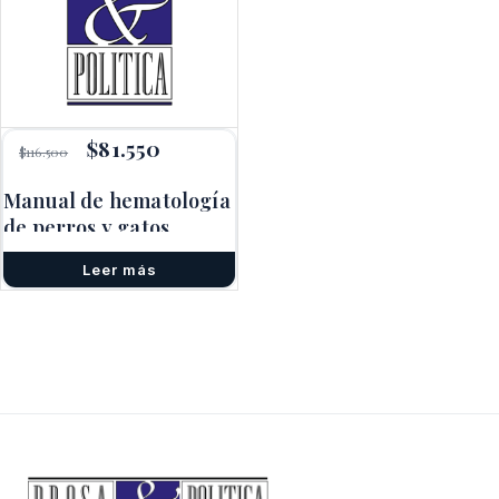
El
$
81.550
El
$
116.500
precio
precio
original
actual
Manual de hematología
era:
es:
de perros y gatos
$116.500.
$81.550.
Leer más