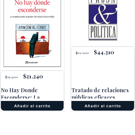
El
$
44.310
El
$
63.300
precio
precio
original
actual
era:
es:
$63.300.
$44.310.
El
$
21.240
El
$
35.400
precio
precio
original
actual
No Hay Donde
Tratado de relaciones
era:
es:
Esconderse: La
$35.400.
$21.240.
públicas eficaces
Empresa Ante El Poder
Añadir al carrito
Añadir al carrito
Del Nuevo Consumidor