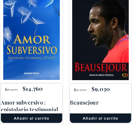
El
$
14.760
El
El
$
9.030
El
$
16.400
$
12.900
precio
precio
precio
precio
original
actual
original
actual
Amor subversivo :
Beausejour
era:
es:
era:
es:
$16.400.
$14.760.
epistolario testimonial,
$12.900.
$9.030.
1973 – 2017
Añadir al carrito
Añadir al carrito