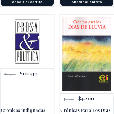
Añadir al carrito
Añadir al carrito
El
$
10.430
El
$
14.900
precio
precio
original
actual
era:
es:
$14.900.
$10.430.
El
$
4.200
El
$
6.000
precio
precio
original
actual
Crónicas indignadas
Crónicas Para Los Días
era:
es: