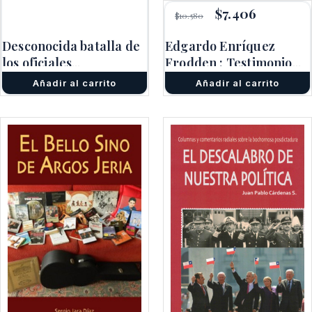
El
$
7.406
El
$
10.580
precio
precio
original
actual
Desconocida batalla de
Edgardo Enríquez
era:
es:
los oficiales
Frodden : Testimonio
$10.580.
$7.406.
constitucionalistas de
De Un Destierro
Añadir al carrito
Añadir al carrito
las FF.AA.