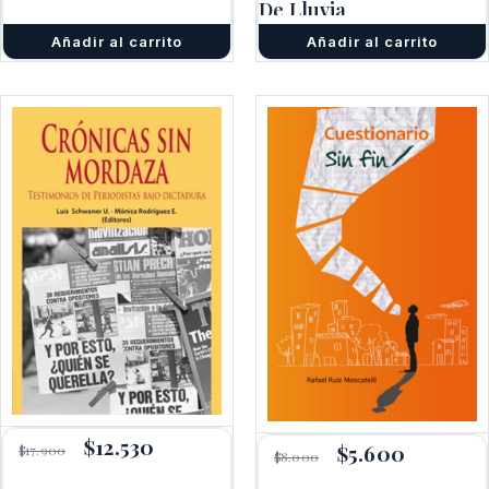
De Lluvia
$6.000.
$4.200.
Añadir al carrito
Añadir al carrito
El
$
12.530
El
El
$
5.600
El
$
17.900
$
8.000
precio
precio
precio
precio
original
actual
original
actual