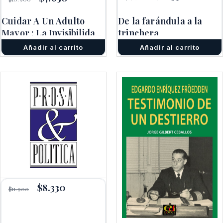
precio
precio
precio
precio
original
actual
original
actual
Cuidar A Un Adulto
De la farándula a la
era:
es:
era:
es:
$17.900.
$12.530.
Mayor : La Invisibilidad
$10.900.
$7.630.
trinchera
De Un Trabajo
Añadir al carrito
Añadir al carrito
Emocional
El
$
8.330
El
$
11.900
precio
precio
original
actual
era:
es:
$11.900.
$8.330.