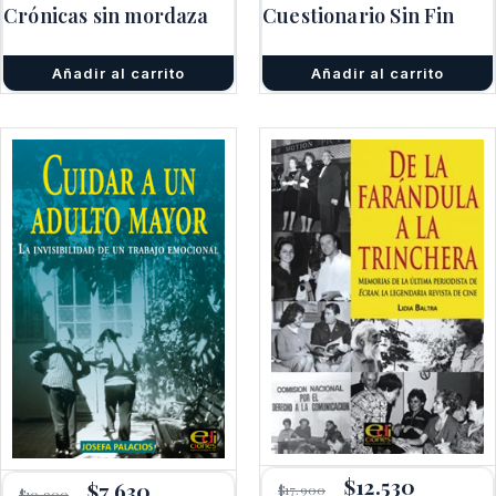
era:
es:
Crónicas sin mordaza
Cuestionario Sin Fin
era:
es:
$17.900.
$12.530.
$8.000.
$5.600.
Añadir al carrito
Añadir al carrito
El
$
12.530
El
El
$
7.630
El
$
17.900
$
10.900