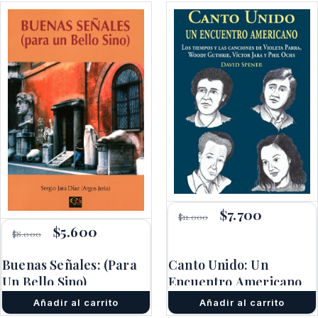
El
$
7.700
El
$
11.000
precio
precio
El
$
5.600
El
$
8.000
original
actual
precio
precio
era:
es:
original
actual
$11.000.
$7.700.
Buenas Señales: (Para
Canto Unido: Un
era:
es:
Un Bello Sino)
$8.000.
$5.600.
Encuentro Americano
Añadir al carrito
Añadir al carrito