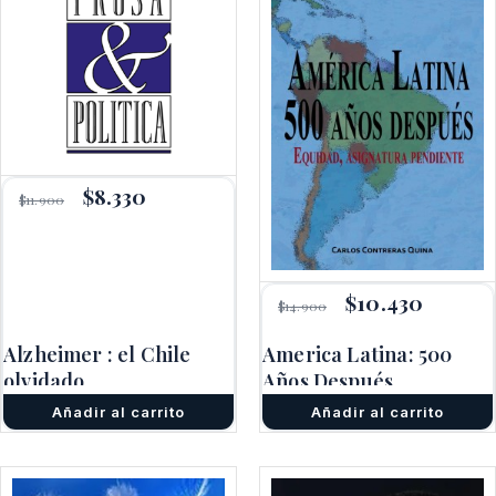
El
$
8.330
El
$
11.900
precio
precio
original
actual
era:
es:
$11.900.
$8.330.
El
$
10.430
El
$
14.900
precio
precio
original
actual
Alzheimer : el Chile
America Latina: 500
era:
es:
olvidado
Años Después
$14.900.
$10.430.
Añadir al carrito
Añadir al carrito