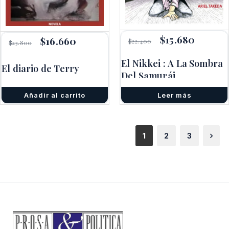
El
$
15.680
El
El
$
16.660
El
$
22.400
$
23.800
precio
precio
precio
precio
original
actual
original
actual
El Nikkei : A La Sombra
era:
es:
era:
es:
El diario de Terry
Del Samurái
$22.400.
$15.680.
$23.800.
$16.660.
Añadir al carrito
Leer más
1
2
3