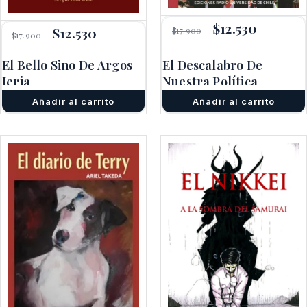
El
$
12.530
El
El
$
12.530
El
$
17.900
$
17.900
precio
precio
precio
precio
original
actual
original
actual
era:
es:
El Bello Sino De Argos
El Descalabro De
era:
es:
$17.900.
$12.530.
Jeria
$17.900.
$12.530.
Nuestra Política
Añadir al carrito
Añadir al carrito