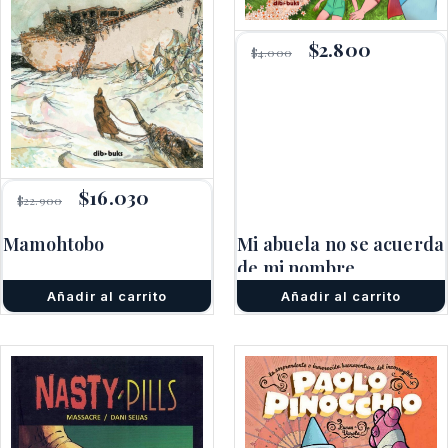
El
$
2.800
El
$
4.000
precio
precio
original
actual
era:
es:
$4.000.
$2.800.
El
$
16.030
El
$
22.900
precio
precio
original
actual
Mamohtobo
Mi abuela no se acuerda
era:
es:
$22.900.
$16.030.
de mi nombre
Añadir al carrito
Añadir al carrito