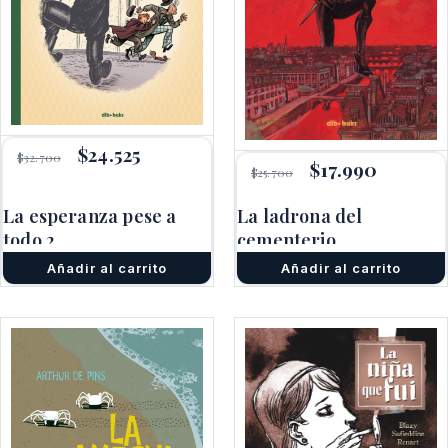
El
$
24.525
El
$
32.700
El
$
17.990
El
precio
precio
$
25.700
precio
precio
original
actual
original
actual
era:
es:
La esperanza pese a
La ladrona del
era:
es:
$32.700.
$24.525.
todo 2
cementerio
$25.700.
$17.990.
Añadir al carrito
Añadir al carrito