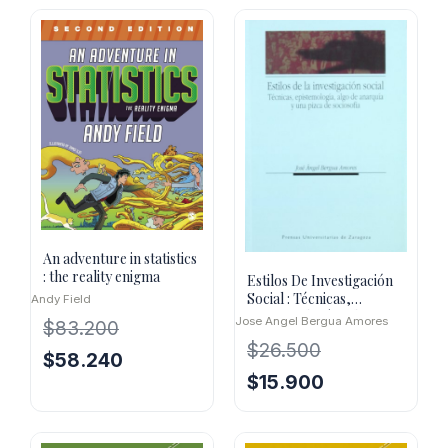
An adventure in statistics
: the reality enigma
Estilos De Investigación
Social : Técnicas,
Andy Field
Epistemología, Algo De
Jose Angel Bergua Amores
$
83.200
$
26.500
El
El
$
58.240
El
El
$
15.900
precio
precio
precio
precio
original
actual
original
actual
era:
es:
era:
es: