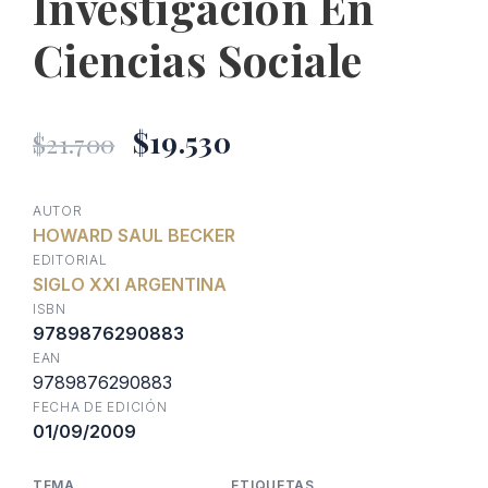
Investigación En
Ciencias Sociale
El
El
$
19.530
$
21.700
precio
precio
AUTOR
HOWARD SAUL BECKER
original
actual
EDITORIAL
SIGLO XXI ARGENTINA
era:
es:
ISBN
9789876290883
EAN
$21.700.
$19.530.
9789876290883
FECHA DE EDICIÓN
01/09/2009
TEMA
ETIQUETAS