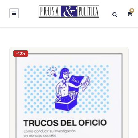
0
-10%