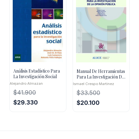
Análisis Estadístico Para
Manual De Herramientas
La Investigación Social
Para La Investigación De
La Opinión Publica
Alejandro Almazan
Ismael Crespo Martinez
$
41.900
$
33.500
El
El
El
El
$
29.330
$
20.100
precio
precio
precio
precio
original
actual
original
actual
era:
es:
era:
es:
$41.900.
$29.330.
$33.500.
$20.100.