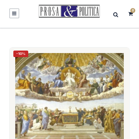
0
-10%