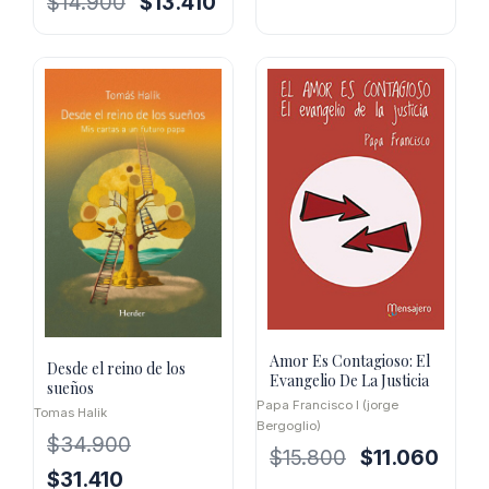
$
14.900
$
13.410
era:
es:
precio
precio
$15.000.
$10.500.
original
actual
era:
es:
$14.900.
$13.410.
Amor Es Contagioso: El
Desde el reino de los
Evangelio De La Justicia
sueños
Papa Francisco I (jorge
Tomas Halik
Bergoglio)
$
34.900
El
El
$
15.800
$
11.060
El
El
$
31.410
precio
precio