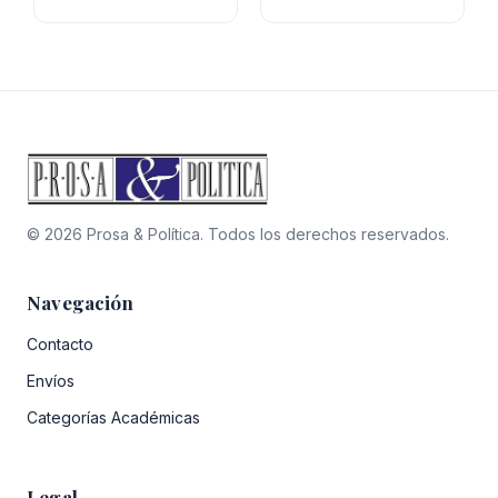
precio
precio
original
actual
original
actual
era:
es:
era:
es:
$15.800.
$11.06
$34.900.
$31.410.
© 2026 Prosa & Política. Todos los derechos reservados.
Navegación
Contacto
Envíos
Categorías Académicas
Legal