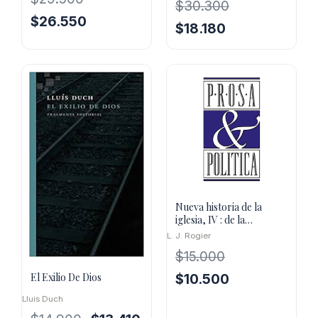
$
30.300
El
El
$
26.550
El
El
$
18.180
precio
precio
precio
precio
original
actual
original
actual
era:
es:
era:
es:
$29.500.
$26.550.
$30.300.
$18.180.
Nueva historia de la
iglesia, IV : de la
ilustración a la
L. J. Rogier
restauración
$
15.000
El Exilio De Dios
El
El
$
10.500
precio
precio
Lluis Duch
original
actual
El
El