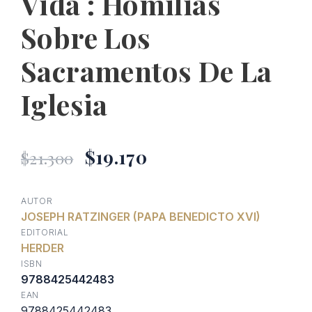
Vida : Homilías
Sobre Los
Sacramentos De La
Iglesia
El
El
$
19.170
$
21.300
precio
precio
AUTOR
JOSEPH RATZINGER (PAPA BENEDICTO XVI)
original
actual
EDITORIAL
HERDER
era:
es:
ISBN
9788425442483
EAN
$21.300.
$19.170.
9788425442483