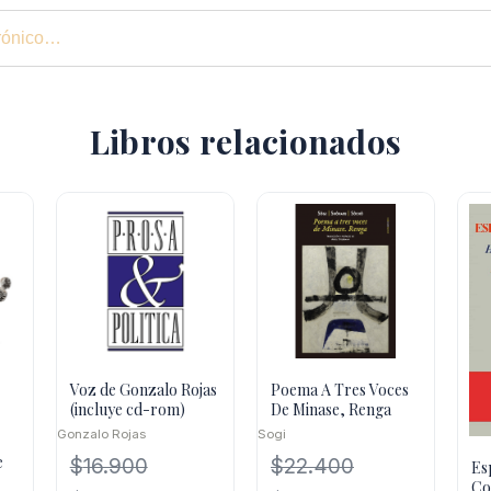
Libros relacionados
Voz de Gonzalo Rojas
Poema A Tres Voces
(incluye cd-rom)
De Minase, Renga
Gonzalo Rojas
Sogi
e
$
16.900
$
22.400
Es
Co