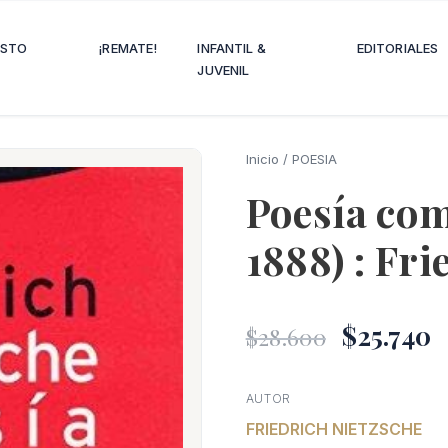
OSTO
¡REMATE!
INFANTIL &
EDITORIALES
JUVENIL
Inicio
/
POESIA
Poesía com
1888) : Fri
El
E
$
25.740
$
28.600
precio
p
AUTOR
FRIEDRICH NIETZSCHE
origin
a