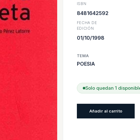
ISBN
era:
e
8481642592
FECHA DE
$28.60
$
EDICIÓN
01/10/1998
TEMA
POESIA
Solo quedan 1 disponibl
Poesía
Añadir al carrito
completa
(1869-
1888)