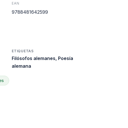
EAN
s:
9788481642599
0.
25.740.
ETIQUETAS
Filósofos alemanes
,
Poesía
alemana
es