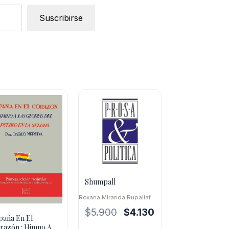
Suscribirse
Shumpall
Roxana Miranda Rupailaf
El
El
$
5.900
$
4.130
paña En El
precio
precio
razón : Himno A