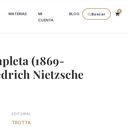
0
MATERIAS
MI
BLOG
Buscar
CUENTA
pleta (1869-
edrich Nietzsche
l
recio
EDITORIAL
al
ctual
TROTTA