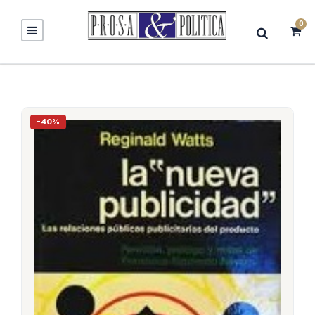
0
-40%