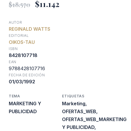
El
El
$
11.142
$
18.570
precio
precio
AUTOR
REGINALD WATTS
original
actual
EDITORIAL
OIKOS-TAU
era:
es:
ISBN
8428107718
EAN
$18.570.
$11.142.
9788428107716
FECHA DE EDICIÓN
01/03/1992
TEMA
ETIQUETAS
MARKETING Y
Marketing
,
PUBLICIDAD
OFERTAS_WEB
,
OFERTAS_WEB_MARKETING
Y PUBLICIDAD
,