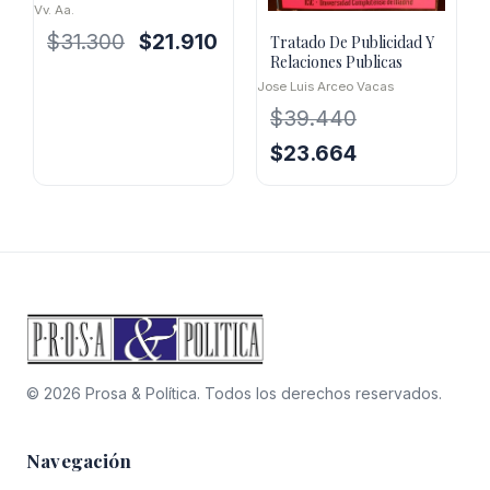
Vv. Aa.
El
El
$
31.300
$
21.910
Tratado De Publicidad Y
Relaciones Publicas
precio
precio
original
actual
Jose Luis Arceo Vacas
era:
es:
$
39.440
$31.300.
$21.910.
El
El
$
23.664
precio
precio
original
actual
era:
es:
$39.440.
$23.664.
© 2026 Prosa & Política. Todos los derechos reservados.
Navegación