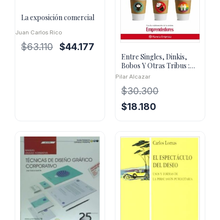
La exposición comercial
Juan Carlos Rico
El
El
$
63.110
$
44.177
precio
precio
Entre Singles, Dinkis,
Bobos Y Otras Tribus :
original
actual
Conquista A Los Nuevos
Pilar Alcazar
era:
es:
C
$
30.300
$63.110.
$44.177.
El
El
$
18.180
precio
precio
original
actual
era:
es:
$30.300.
$18.180.