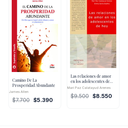
$15.500.
$10.8
$7.500.
$4.500.
Las relaciones de amor
Camino De La
en los adolescentes de
Prosperidad Abundante
hoy
Mari Paz Calatayud Arenes
James Allen
El
El
$
9.500
$
8.550
El
El
$
7.700
$
5.390
precio
precio
precio
precio
original
actual
original
actual
era:
es:
era:
es:
$9.500.
$8.550.
$7.700.
$5.390.