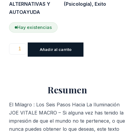
ALTERNATIVAS Y
(Psicología)
,
Exito
AUTOAYUDA
Hay existencias
El
Añadir al carrito
Milagro
:
Los
Seis
Resumen
Pasos
Hacia
La
El Milagro : Los Seis Pasos Hacia La Iluminación
Iluminación
JOE VITALE MACRO – Si alguna vez has tenido la
cantidad
impresión de que el mundo no te pertenece, o que
nunca puedes obtener lo que deseas, este texto