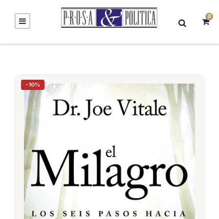
0
-10%