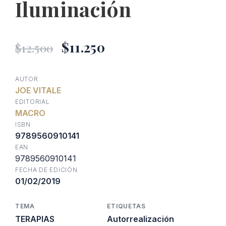
Iluminación
El
El
$
11.250
$
12.500
precio
precio
AUTOR
JOE VITALE
original
actual
EDITORIAL
MACRO
era:
es:
ISBN
9789560910141
EAN
$12.500.
$11.250.
9789560910141
FECHA DE EDICIÓN
01/02/2019
TEMA
ETIQUETAS
TERAPIAS
Autorrealización