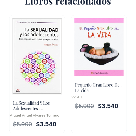
Libros relacionados
Pequeño Gran Libro De...
La Vida
Vv. A.a.
La Sexualidad Y Los
El
El
$
5.900
$
3.540
Adolescentes :
precio
precio
Conceptos, Consejos Y
Miguel Angel Alvarez Tornero
original
actual
Experiencias
El
El
$
5.900
$
3.540
era:
es:
precio
precio
$5.900.
$3.540.