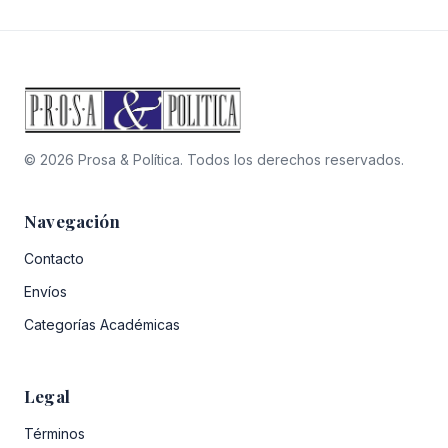
era:
es:
$22.200.
$15.540.
© 2026 Prosa & Política. Todos los derechos reservados.
Navegación
Contacto
Envíos
Categorías Académicas
Legal
Términos