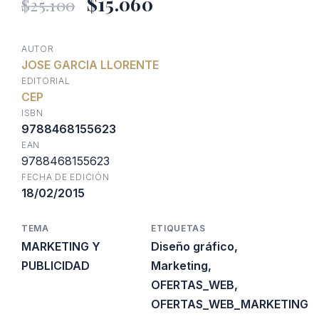
El
El
$
15.060
$
25.100
precio
precio
AUTOR
JOSE GARCIA LLORENTE
original
actual
EDITORIAL
CEP
era:
es:
ISBN
9788468155623
EAN
$25.100.
$15.060.
9788468155623
FECHA DE EDICIÓN
18/02/2015
TEMA
ETIQUETAS
MARKETING Y
Diseño gráfico
,
PUBLICIDAD
Marketing
,
OFERTAS_WEB
,
OFERTAS_WEB_MARKETING