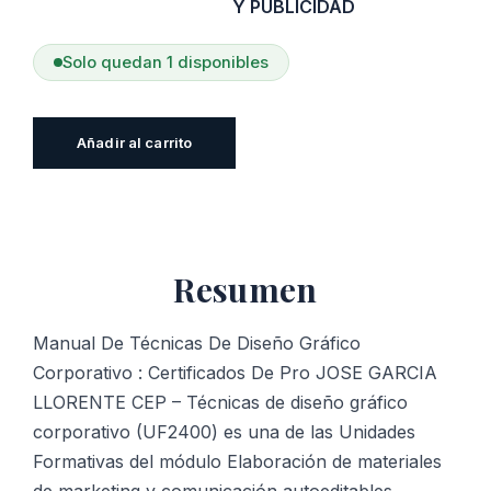
Y PUBLICIDAD
Solo quedan 1 disponibles
Manual
Añadir al carrito
De
Técnicas
De
Diseño
Resumen
Gráfico
Corporativo
:
Manual De Técnicas De Diseño Gráfico
Certificados
Corporativo : Certificados De Pro JOSE GARCIA
De
LLORENTE CEP – Técnicas de diseño gráfico
Pro
corporativo (UF2400) es una de las Unidades
cantidad
Formativas del módulo Elaboración de materiales
de marketing y comunicación autoeditables