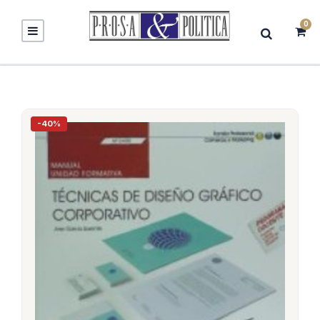
0
-40%