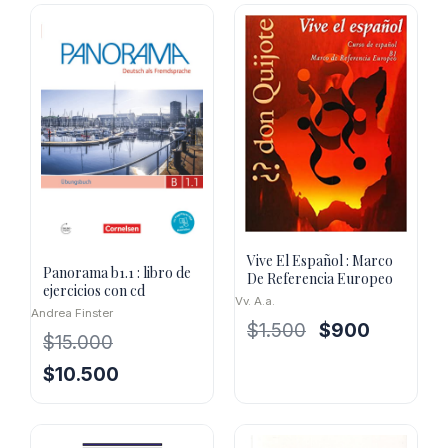
Vive El Español : Marco
Panorama b1.1 : libro de
De Referencia Europeo
ejercicios con cd
Vv. A.a.
Andrea Finster
El
El
$
1.500
$
900
$
15.000
precio
precio
El
El
$
10.500
original
actual
precio
precio
era:
es:
original
actual
$1.500.
$900.
era:
es: