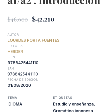
El
El
$
42.210
$
46.900
precio
precio
AUTOR
LOURDES PORTA FUENTES
original
actual
EDITORIAL
HERDER
era:
es:
ISBN
9788425441110
EAN
$46.900.
$42.210.
9788425441110
FECHA DE EDICIÓN
01/08/2020
TEMA
ETIQUETAS
IDIOMA
Estudio y enseñanza
,
Gramática japonesa
,