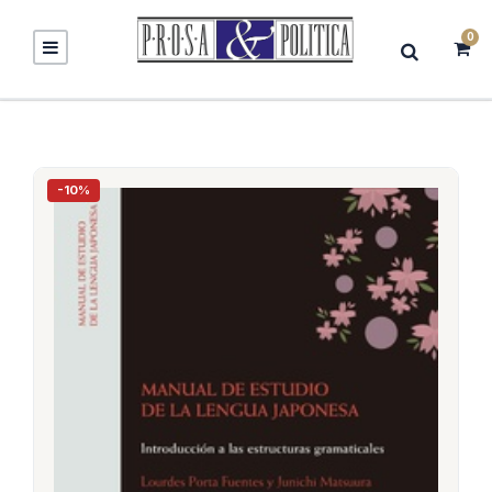
0
-10%