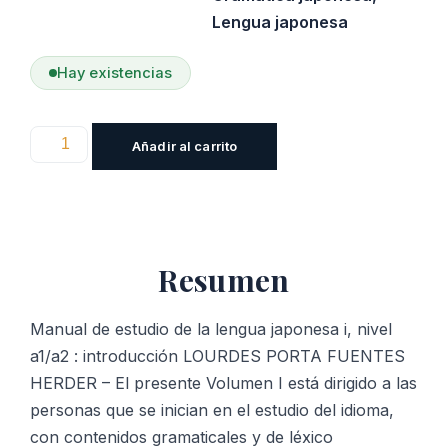
Lengua japonesa
Hay existencias
Manual
Añadir al carrito
de
estudio
de
la
Resumen
lengua
japonesa
i,
Manual de estudio de la lengua japonesa i, nivel
nivel
a1/a2 : introducción LOURDES PORTA FUENTES
a1/a2
HERDER – El presente Volumen I está dirigido a las
:
personas que se inician en el estudio del idioma,
introducción
con contenidos gramaticales y de léxico