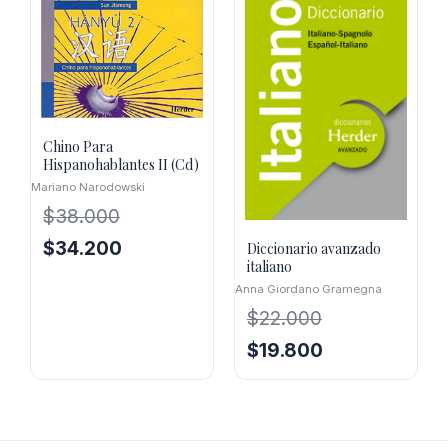
$18.300.
$16.470.
Chino Para
Hispanohablantes II (Cd)
Mariano Narodowski
$
38.000
El
El
$
34.200
Diccionario avanzado
italiano
precio
precio
Anna Giordano Gramegna
original
actual
era:
es:
$
22.000
$38.000.
$34.200.
El
El
$
19.800
precio
precio
original
actual
era:
es:
$22.000.
$19.800.