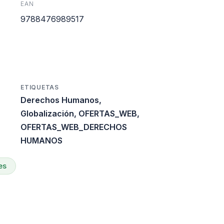
EAN
s:
9788476989517
0.
17.100.
ETIQUETAS
Derechos Humanos
,
Globalización
,
OFERTAS_WEB
,
OFERTAS_WEB_DERECHOS
HUMANOS
es