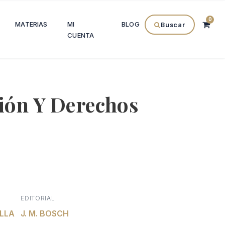
0
MATERIAS
MI
BLOG
Buscar
CUENTA
ión Y Derechos
l
recio
EDITORIAL
ELLA
l
ctual
J. M. BOSCH