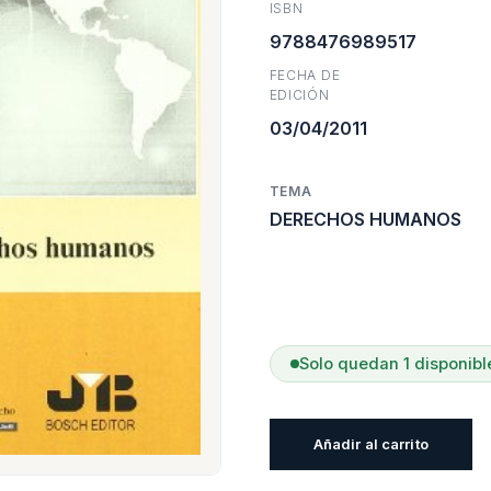
ISBN
era:
e
9788476989517
FECHA DE
$28.50
$
EDICIÓN
03/04/2011
TEMA
DERECHOS HUMANOS
Solo quedan 1 disponibl
Globalización
Añadir al carrito
Y