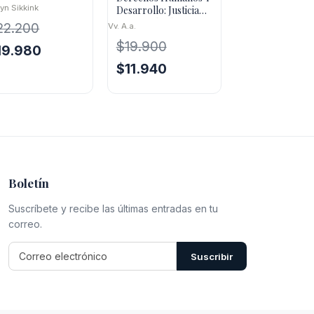
gitimidad Y
yn Sikkink
Desarrollo: Justicia
ectividad De Los
Universal, El Caso
22.200
Vv. A.a.
recho
Latinoamericano
$
19.900
El
19.980
ecio
precio
El
El
$
11.940
iginal
actual
precio
precio
a:
es:
original
actual
2.200.
$19.980.
era:
es:
$19.900.
$11.940.
Boletín
Suscríbete y recibe las últimas entradas en tu
correo.
Suscribir