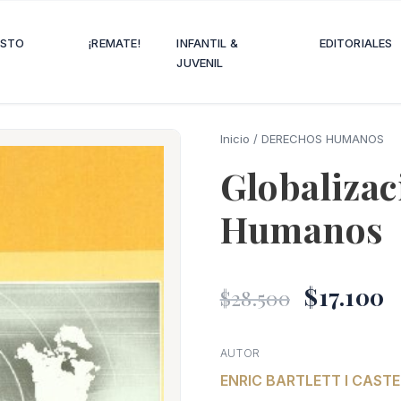
OSTO
¡REMATE!
INFANTIL &
EDITORIALES
JUVENIL
Inicio
/
DERECHOS HUMANOS
Globalizac
Humanos
El
E
$
17.100
$
28.500
precio
p
AUTOR
ENRIC BARTLETT I CAST
origina
a