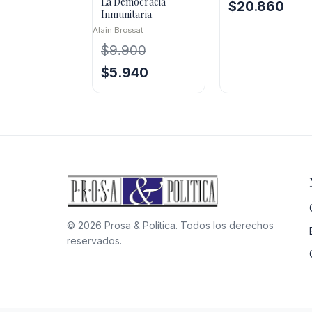
La Democracia
El
El
$
20.860
Inmunitaria
precio
preci
Alain Brossat
original
actua
$
9.900
era:
es:
$29.800.
$20.
El
El
$
5.940
precio
precio
original
actual
era:
es:
$9.900.
$5.940.
© 2026 Prosa & Política. Todos los derechos
reservados.