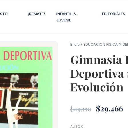
OSTO
¡REMATE!
INFANTIL &
EDITORIALES
JUVENIL
Inicio
/
EDUCACION FISICA Y D
Gimnasia 
Deportiva 
Evolución
El
E
$
29.466
$
49.110
precio
p
AUTOR