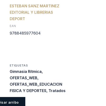
l
ctual
ESTEBAN SANZ MARTINEZ
EDITORIAL Y LIBRERIAS
s:
DEPORT
EAN
.
29.466.
9788485977604
ETIQUETAS
Gimnasia Rítmica
,
OFERTAS_WEB
,
OFERTAS_WEB_EDUCACION
FISICA Y DEPORTES
,
Tratados
visar arribo