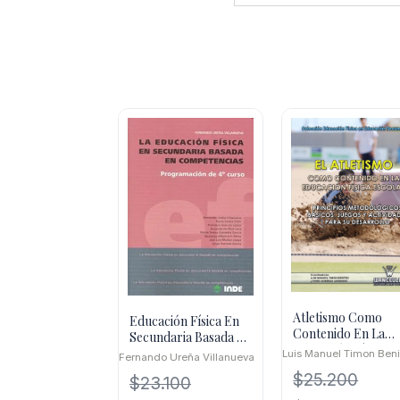
Atletismo Como
Educación Física En
Contenido En La
Secundaria Basada En
Educación Física
Competencias IV
Luis Manuel Timon Ben
Fernando Ureña Villanueva
Escolar
$
25.200
$
23.100