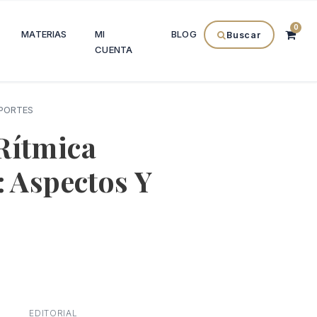
0
MATERIAS
MI
BLOG
Buscar
CUENTA
EPORTES
Rítmica
: Aspectos Y
l
recio
EDITORIAL