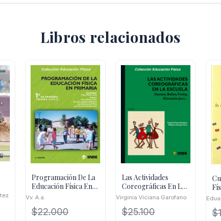
Libros relacionados
Programación De La
Las Actividades
Cu
Educación Física En
Coreográficas En La
Fís
Primaria 1
Escuela: Danzas,
itez
Vv. A.a.
Virginia Viciana Garofano
Edua
Bailes, Funky
$
22.000
$
25.100
$