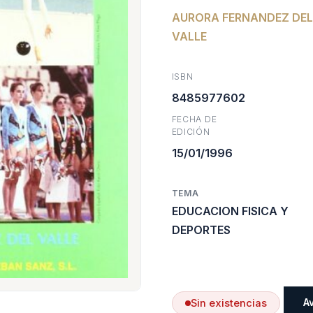
AURORA FERNANDEZ DEL
origina
a
VALLE
era:
e
ISBN
$49.110
$
8485977602
FECHA DE
EDICIÓN
15/01/1996
TEMA
EDUCACION FISICA Y
DEPORTES
A
Sin existencias