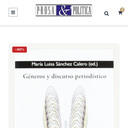
0
-40%