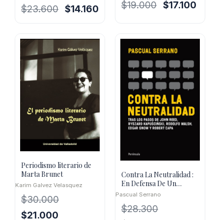
El
El
$
19.000
$
17.100
El
El
$
23.600
$
14.160
precio
precio
precio
precio
original
actual
original
actual
era:
es:
era:
es:
$19.000.
$17.10
$23.600.
$14.160.
Periodismo literario de
Marta Brunet
Contra La Neutralidad :
En Defensa De Un
Karim Galvez Velasquez
Periodismo Libre
Pascual Serrano
$
30.000
$
28.300
El
El
$
21.000