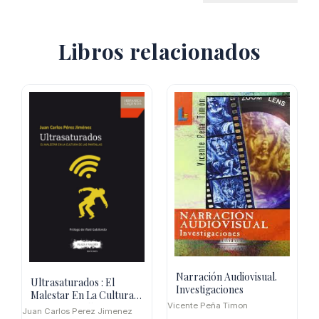
Libros relacionados
Narración Audiovisual.
Ultrasaturados : El
Investigaciones
Malestar En La Cultura
Vicente Peña Timon
De Las Pantallas
Juan Carlos Perez Jimenez