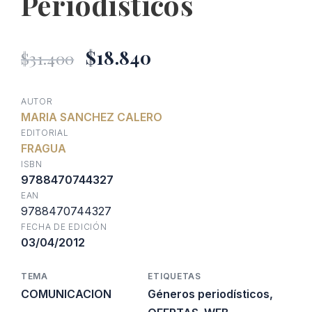
Periodísticos
El
El
$
18.840
$
31.400
precio
precio
AUTOR
MARIA SANCHEZ CALERO
original
actual
EDITORIAL
FRAGUA
era:
es:
ISBN
9788470744327
EAN
$31.400.
$18.840.
9788470744327
FECHA DE EDICIÓN
03/04/2012
TEMA
ETIQUETAS
COMUNICACION
Géneros periodísticos
,