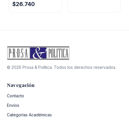
$20.700.
$14.490.
El
El
$
26.740
precio
precio
original
actual
era:
es:
$38.200.
$26.740.
© 2026 Prosa & Política. Todos los derechos reservados.
Navegación
Contacto
Envíos
Categorías Académicas