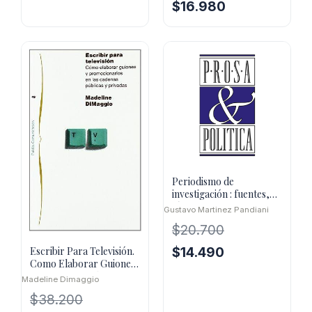
El
El
$
16.980
precio
precio
precio
precio
original
actual
original
actual
era:
es:
era:
es:
$30.000.
$21.000.
$28.300.
$16.980.
Periodismo de
investigación : fuentes,
técnicas e informes
Gustavo Martinez Pandiani
$
20.700
El
El
$
14.490
Escribir Para Televisión.
Como Elaborar Guiones
precio
precio
Y Promocionarlos
Madeline Dimaggio
original
actual
era:
es:
$
38.200