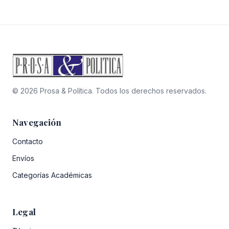
original
actual
era:
es:
era:
es:
$19.900.
$17.910.
$52.400.
$31.440.
© 2026 Prosa & Política. Todos los derechos reservados.
Navegación
Contacto
Envíos
Categorías Académicas
Legal