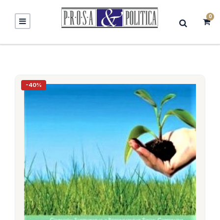
0
-40%