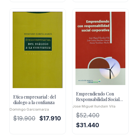
original
actual
era:
es:
$24.500.
$14.700.
Emprendiendo Con
Etica empresarial : del
Responsabilidad Social
dialogo a la confianza
Corporativa
Jose Miguel Ilundain Vila
Domingo Garciamarza
$
52.400
El
El
$
19.900
$
17.910
El
El
$
31.440
precio
precio
precio
precio
original
actual