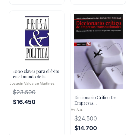
precio
precio
$7.700.
$5.390.
original
actual
era:
es:
$21.600.
$15.120.
1000 claves para el éxito
en el mundo de la
empresa
Joaquin Valcarce Martinez
$
23.500
Diccionario Critico De
El
El
$
16.450
Empresas
precio
precio
Transnacionales : Claves
Vv. A.a.
Para Enfrenta
original
actual
$
24.500
era:
es:
El
El
$
14.700
$23.500.
$16.450.
precio
precio