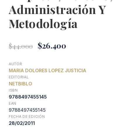
Administración Y
Metodología
El
El
$
26.400
$
44.000
precio
precio
AUTOR
MARIA DOLORES LOPEZ JUSTICIA
original
actual
EDITORIAL
NETBIBLO
era:
es:
ISBN
9788497455145
EAN
$44.000.
$26.400.
9788497455145
FECHA DE EDICIÓN
28/02/2011