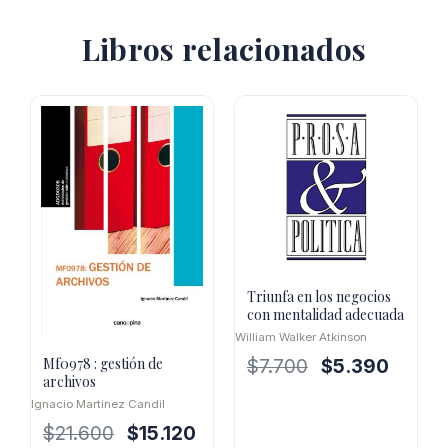
Libros relacionados
Triunfa en los negocios
con mentalidad adecuada
William Walker Atkinson
Mf0978 : gestión de
El
El
$
7.700
$
5.390
archivos
precio
precio
Ignacio Martinez Candil
original
actual
El
El
$
21.600
$
15.120
era:
es: