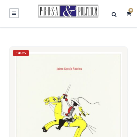
0
-40%