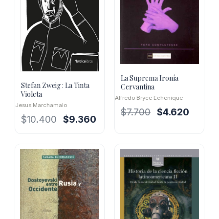
La Suprema Ironía
Stefan Zweig : La Tinta
Cervantina
Violeta
Alfredo Bryce Echenique
Jesus Marchamalo
El
El
$
7.700
$
4.620
El
El
$
10.400
$
9.360
precio
precio
precio
precio
original
actual
original
actual
era:
es:
era:
es:
$7.700.
$4.620.
$10.400.
$9.360.