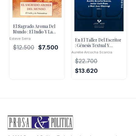
El Sagrado Aroma Del
Mundo : El Indio Y La
Naturaleza
Esteve Serra
En El Taller Del Escritor
: Génesis Textual Y
El
El
$
12.500
$
7.500
Edición De Textos
Aurelie Arcocha Scarcia
precio
precio
original
actual
$
22.700
era:
es:
El
El
$
13.620
$12.500.
$7.500.
precio
precio
original
actual
era:
es:
$22.700.
$13.620.