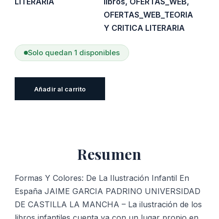
LITERARIA
libros
,
OFERTAS_WEB
,
OFERTAS_WEB_TEORIA
Y CRITICA LITERARIA
Solo quedan 1 disponibles
Formas
Añadir al carrito
Y
Colores:
De
La
Resumen
Ilustración
Infantil
En
Formas Y Colores: De La Ilustración Infantil En
España
España JAIME GARCIA PADRINO UNIVERSIDAD
cantidad
DE CASTILLA LA MANCHA – La ilustración de los
libros infantiles cuenta ya con un lugar propio en