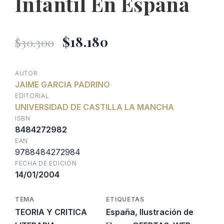
Infantil En España
El
El
$
18.180
$
30.300
precio
precio
AUTOR
JAIME GARCIA PADRINO
original
actual
EDITORIAL
UNIVERSIDAD DE CASTILLA LA MANCHA
era:
es:
ISBN
8484272982
EAN
$30.300.
$18.180.
9788484272984
FECHA DE EDICIÓN
14/01/2004
TEMA
ETIQUETAS
TEORIA Y CRITICA
España
,
Ilustración de