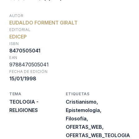
precio
precio
AUTOR
EUDALDO FORMENT GIRALT
original
actual
EDITORIAL
EDICEP
era:
es:
ISBN
8470505041
EAN
$74.410.
$44.646.
9788470505041
FECHA DE EDICIÓN
15/01/1998
TEMA
ETIQUETAS
TEOLOGIA -
Cristianismo
,
RELIGIONES
Epistemología
,
Filosofía
,
OFERTAS_WEB
,
OFERTAS_WEB_TEOLOGIA