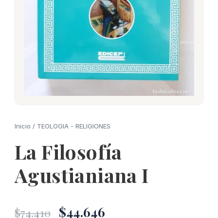
Inicio
/
TEOLOGIA - RELIGIONES
La Filosofía
Agustianiana I
El
El
$
44.646
$
74.410