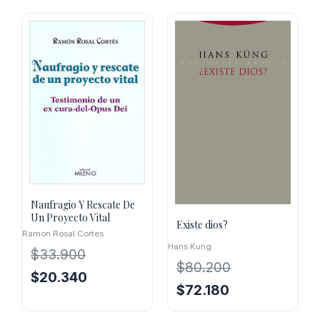
original
actual
original
actual
era:
es:
era:
es:
$29.400.
$26.460.
$82.000.
$49.200.
Naufragio Y Rescate De
Un Proyecto Vital
Existe dios?
Ramon Rosal Cortes
Hans Kung
$
33.900
$
80.200
El
El
$
20.340
El
El
$
72.180
precio
precio
precio
precio
original
actual