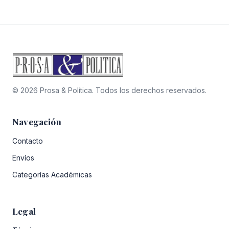
era:
es:
$58.300.
$52.470.
© 2026 Prosa & Política. Todos los derechos reservados.
Navegación
Contacto
Envíos
Categorías Académicas
Legal