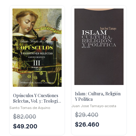
Islam : Cultura, Religión
Opúsculos Y Cuestiones
Y Política
Selectas, Vol. 3 : Teología
1
Juan Jose Tamayo-acosta
Santo Tomas de Aquino
$
29.400
$
82.000
El
El
$
26.460
El
El
$
49.200
precio
precio
precio
precio