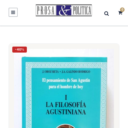
0
-40%