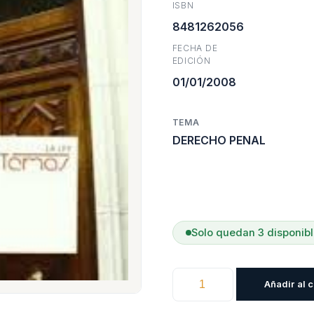
ISBN
era:
8481262056
FECHA DE
$49.60
EDICIÓN
01/01/2008
TEMA
DERECHO PENAL
Solo quedan 3 disponib
Estado
Añadir al c
De