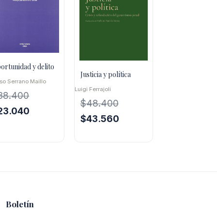
ortunidad y delito
Justicia y política
so Serrano Maillo
Luigi Ferrajoli
38.400
$
48.400
El
23.040
El
El
$
43.560
ecio
precio
precio
precio
iginal
actual
original
actual
a:
es:
era:
es:
8.400.
$23.040.
$48.400.
$43.560.
Boletín