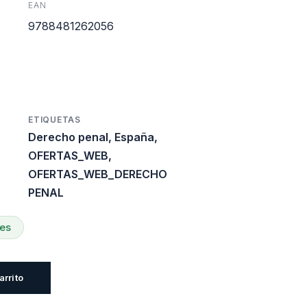
EAN
es:
9788481262056
0.
$29.760.
ETIQUETAS
Derecho penal
,
España
,
OFERTAS_WEB
,
OFERTAS_WEB_DERECHO
PENAL
les
arrito