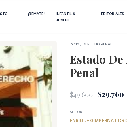
OSTO
¡REMATE!
INFANTIL &
EDITORIALES
JUVENIL
Inicio
/
DERECHO PENAL
Estado De 
Penal
El
$
29.760
$
49.600
precio
AUTOR
ENRIQUE GIMBERNAT ORD
origin