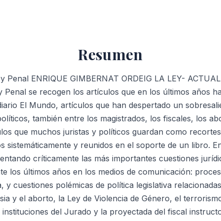
Derecho
Y
Ley
Penal
Resumen
cantidad
ey Penal ENRIQUE GIMBERNAT ORDEIG LA LEY- ACTUALID
 Penal se recogen los artículos que en los últimos años h
diario El Mundo, artículos que han despertado un sobresali
olíticos, también entre los magistrados, los fiscales, los a
los que muchos juristas y políticos guardan como recortes
sistemáticamente y reunidos en el soporte de un libro. En 
ntando críticamente las más importantes cuestiones jurídic
te los últimos años en los medios de comunicación: proces
, y cuestiones polémicas de política legislativa relacionada
ia y el aborto, la Ley de Violencia de Género, el terroris
s instituciones del Jurado y la proyectada del fiscal instruct