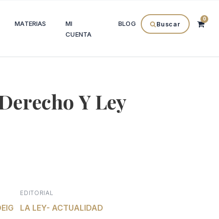
0
MATERIAS
MI
BLOG
Buscar
CUENTA
Derecho Y Ley
El
precio
EDITORIAL
EIG
al
actual
LA LEY- ACTUALIDAD