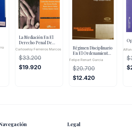
La Mediación En El
Op
Derecho Penal De
Régimen Disciplinario
Menores
rro
Carloseloy Ferreiros Marcos
Alfon
En El Ordenamiento
$
33.200
$
Penitenciario
Felipe Renart Garcia
Español: Luces
El
El
El
$
19.920
$
$
20.700
precio
precio
pr
El
El
o
$
12.420
original
actual
or
precio
precio
l
era:
es:
er
original
actual
$33.200.
$19.920.
$3
era:
es:
00.
$20.700.
$12.420.
Navegación
Legal