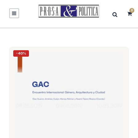
0
-40%