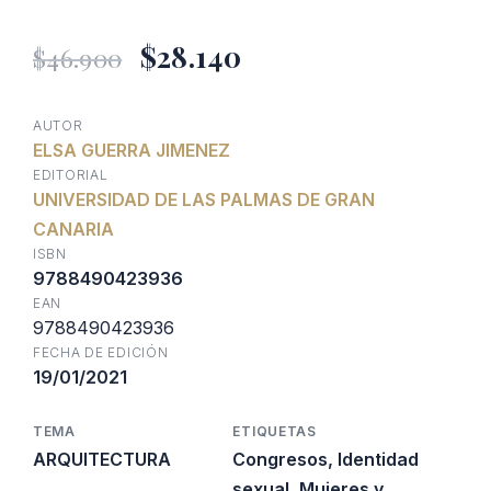
El
El
$
28.140
$
46.900
precio
precio
AUTOR
ELSA GUERRA JIMENEZ
original
actual
EDITORIAL
UNIVERSIDAD DE LAS PALMAS DE GRAN
era:
es:
CANARIA
ISBN
$46.900.
$28.140.
9788490423936
EAN
9788490423936
FECHA DE EDICIÓN
19/01/2021
TEMA
ETIQUETAS
ARQUITECTURA
Congresos
,
Identidad
sexual
,
Mujeres y