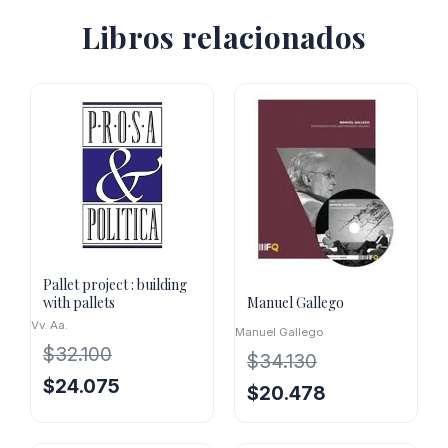
Libros relacionados
Pallet project : building
with pallets
Manuel Gallego
Vv. Aa.
Manuel Gallego
$
32.100
$
34.130
El
El
$
24.075
El
El
$
20.478
precio
precio
precio
precio
original
actual
original
actual