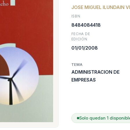
JOSE MIGUEL ILUNDAIN V
origina
a
ISBN
era:
e
8484084418
FECHA DE
$52.40
$
EDICIÓN
01/01/2008
TEMA
ADMINISTRACION DE
EMPRESAS
Solo quedan 1 disponibl