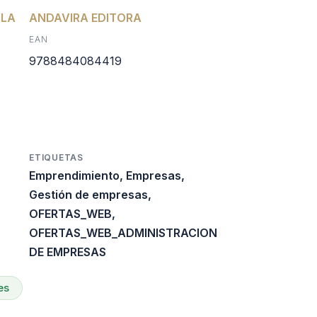
ILA
l
ctual
ANDAVIRA EDITORA
EAN
s:
9788484084419
0.
31.440.
ETIQUETAS
Emprendimiento
,
Empresas
,
Gestión de empresas
,
OFERTAS_WEB
,
OFERTAS_WEB_ADMINISTRACION
DE EMPRESAS
es