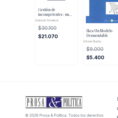
Gestión de
incompetentes : un
enfoque innovador de
Gabriel Ginebra
la gestión de perso
$
30.100
Ikea Un Modelo
Desmontable
El
El
$
21.070
precio
precio
Olivier Bailly
original
actual
$
9.000
era:
es:
El
El
$
5.400
$30.100.
$21.070.
precio
precio
original
actual
era:
es:
$9.000.
$5.400
© 2026 Prosa & Política. Todos los derechos