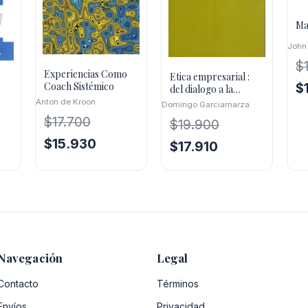
Ma
John
$
Experiencias Como
Etica empresarial :
Coach Sistémico
El
$
del dialogo a la
confianza
pr
Anton de Kroon
Domingo Garciamarza
or
$
17.700
$
19.900
er
El
El
$
15.930
El
El
$
17.910
$1
precio
precio
precio
precio
original
actual
original
actual
era:
es:
era:
es:
$17.700.
$15.930.
$19.900.
$17.910.
.
Navegación
Legal
Contacto
Términos
Envíos
Privacidad