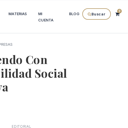
0
MATERIAS
MI
BLOG
Buscar
CUENTA
PRESAS
endo Con
lidad Social
va
l
recio
EDITORIAL