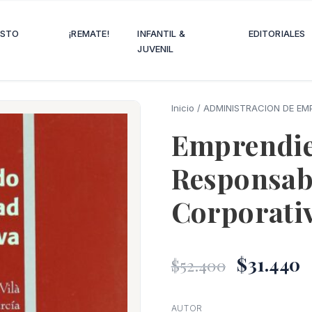
OSTO
¡REMATE!
INFANTIL &
EDITORIALES
JUVENIL
Inicio
/
ADMINISTRACION DE EM
Emprendi
Responsabi
Corporati
El
E
$
31.440
$
52.400
precio
p
AUTOR