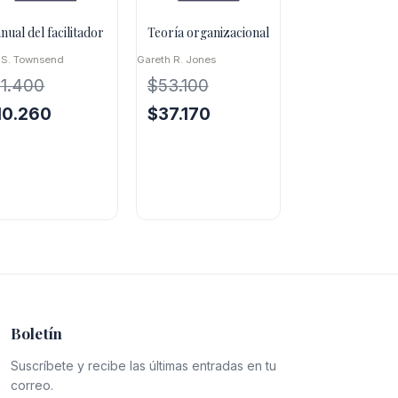
nual del facilitador
Teoría organizacional
 S. Townsend
Gareth R. Jones
11.400
$
53.100
El
El
El
10.260
$
37.170
ecio
precio
precio
precio
iginal
actual
original
actual
a:
es:
era:
es:
1.400.
$10.260.
$53.100.
$37.170.
Boletín
Suscríbete y recibe las últimas entradas en tu
correo.