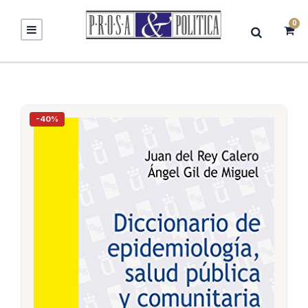
0
-40%