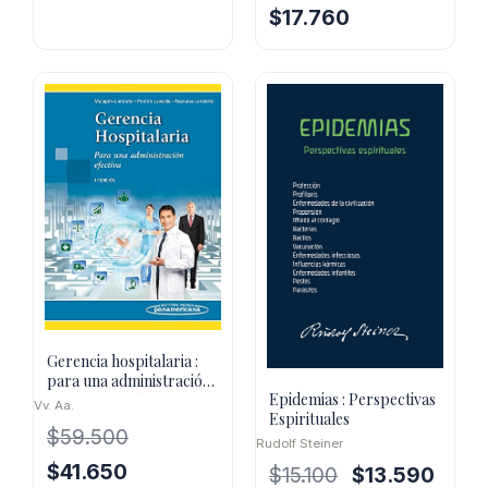
original
actual
El
El
$
17.760
era:
es:
precio
precio
$13.000.
$11.700.
original
actual
era:
es:
$29.600.
$17.760.
Gerencia hospitalaria :
para una administración
Epidemias : Perspectivas
efectiva, 4ª ed.
Vv. Aa.
Espirituales
$
59.500
Rudolf Steiner
El
El
$
41.650
El
El
$
15.100
$
13.590