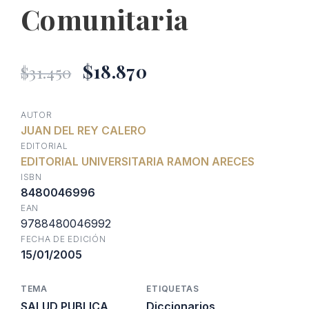
Comunitaria
El
El
$
18.870
$
31.450
precio
precio
AUTOR
JUAN DEL REY CALERO
original
actual
EDITORIAL
EDITORIAL UNIVERSITARIA RAMON ARECES
era:
es:
ISBN
8480046996
EAN
$31.450.
$18.870.
9788480046992
FECHA DE EDICIÓN
15/01/2005
TEMA
ETIQUETAS
SALUD PUBLICA
Diccionarios
,