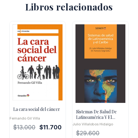
Libros relacionados
La cara social del cáncer
Sistemas De Salud De
Latinoamérica Y El
Fernando Gil Villa
Caribe
Julio Villalobos Hidalgo
El
El
$
13.000
$
11.700
$
29.600
precio
precio