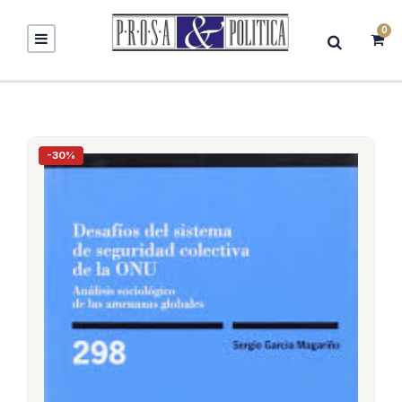
0
-30%