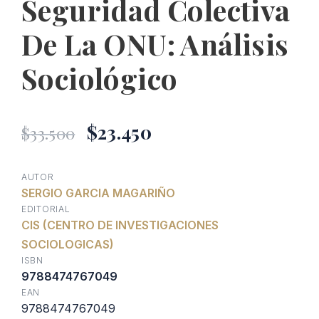
Seguridad Colectiva
De La ONU: Análisis
Sociológico
El
El
$
23.450
$
33.500
precio
precio
AUTOR
SERGIO GARCIA MAGARIÑO
original
actual
EDITORIAL
CIS (CENTRO DE INVESTIGACIONES
era:
es:
SOCIOLOGICAS)
ISBN
$33.500.
$23.450.
9788474767049
EAN
9788474767049