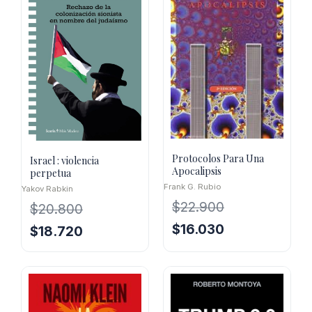
Protocolos Para Una
Israel : violencia
Apocalipsis
perpetua
Frank G. Rubio
Yakov Rabkin
$
22.900
$
20.800
El
El
$
16.030
El
El
$
18.720
precio
precio
precio
precio
original
actual
original
actual
era:
es:
era:
es:
$22.900.
$16.030.
$20.800.
$18.720.