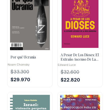
A Pesar De Los Dioses: El
Por qué Ucrania
Extraño Ascenso De La
India Moderna
Noam Chomsky
Edward Luce
$
33.300
$
32.600
El
El
$
29.970
El
El
$
22.820
precio
precio
precio
precio
original
actual
original
actual
era:
es:
era:
es:
$33.300.
$29.970.
$32.600.
$22.820.