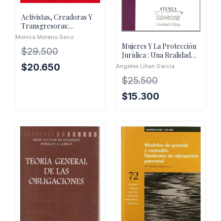
Activistas, Creadoras Y
Transgresoras:
Disidencias Y
Monica Moreno Seco
Representaciones
Mujeres Y La Protección
$
29.500
Jurídica : Una Realidad
Controvertida
El
El
$
20.650
Angeles Liñan Garcia
precio
precio
$
25.500
original
actual
El
El
$
15.300
era:
es:
precio
precio
$29.500.
$20.650.
original
actual
era:
es:
$25.500.
$15.300.