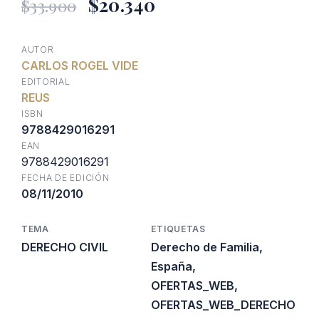
El
El
$
20.340
$
33.900
precio
precio
AUTOR
CARLOS ROGEL VIDE
original
actual
EDITORIAL
REUS
era:
es:
ISBN
9788429016291
EAN
$33.900.
$20.340.
9788429016291
FECHA DE EDICIÓN
08/11/2010
TEMA
ETIQUETAS
DERECHO CIVIL
Derecho de Familia
,
España
,
OFERTAS_WEB
,
OFERTAS_WEB_DERECHO