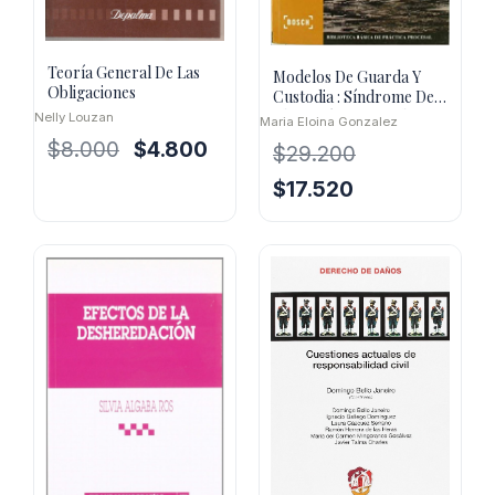
Teoría General De Las
Modelos De Guarda Y
Obligaciones
Custodia : Síndrome De
Alienación Parental
Nelly Louzan
Maria Eloina Gonzalez
El
El
$
8.000
$
4.800
$
29.200
precio
precio
El
El
$
17.520
original
actual
precio
precio
era:
es:
original
actual
$8.000.
$4.800.
era:
es:
$29.200.
$17.520.