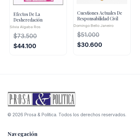
Cuestiones Actuales De
Efectos De La
Responsabilidad Civil
Desheredación
Domingo Bello Janeiro
Silvia Algaba Ros
$
51.000
$
73.500
El
El
$
30.600
El
El
$
44.100
precio
precio
precio
precio
original
actual
original
actual
era:
es:
era:
es:
$51.000.
$30.600.
$73.500.
$44.100.
© 2026 Prosa & Política. Todos los derechos reservados.
Navegación