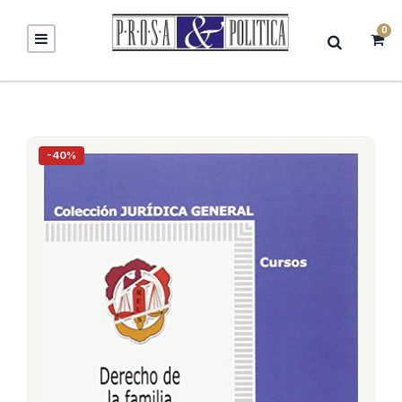
0
-40%