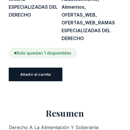
ESPECIALIZADAS DEL
Alimentos
,
DERECHO
OFERTAS_WEB
,
OFERTAS_WEB_RAMAS
ESPECIALIZADAS DEL
DERECHO
Solo quedan 1 disponibles
Derecho
Añadir al carrito
A
La
Alimentación
Y
Resumen
Soberanía
Alimentaria
cantidad
Derecho A La Alimentación Y Soberanía