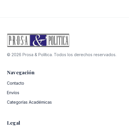
original
actual
original
actual
era:
es:
era:
es:
$5.000.
$3.500.
$8.000.
$5.600
© 2026 Prosa & Política. Todos los derechos reservados.
Navegación
Contacto
Envíos
Categorías Académicas
Legal