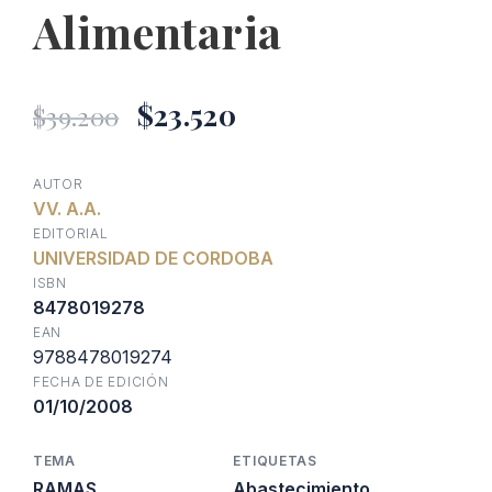
Alimentaria
El
El
$
23.520
$
39.200
precio
precio
AUTOR
VV. A.A.
original
actual
EDITORIAL
UNIVERSIDAD DE CORDOBA
era:
es:
ISBN
8478019278
EAN
$39.200.
$23.520.
9788478019274
FECHA DE EDICIÓN
01/10/2008
TEMA
ETIQUETAS
RAMAS
Abastecimiento
,