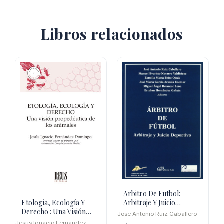
Libros relacionados
Arbitro De Futbol:
Arbitraje Y Juicio
Etología, Ecología Y
Deportivo
Derecho : Una Visión
Jose Antonio Ruiz Caballero
Propedéutica De Los
Jesus Ignacio Fernandez