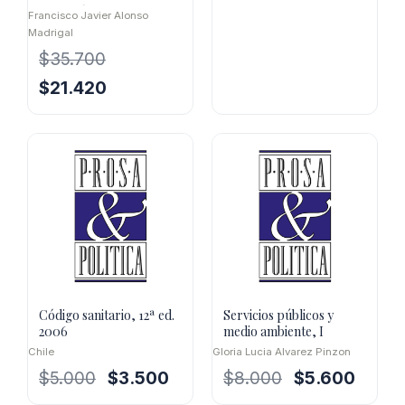
Atmosférica
original
actual
Francisco Javier Alonso
Madrigal
era:
es:
$22.700.
$15.890.
$
35.700
El
El
$
21.420
precio
precio
original
actual
era:
es:
$35.700.
$21.420.
Código sanitario, 12ª ed.
Servicios públicos y
2006
medio ambiente, I
Chile
Gloria Lucia Alvarez Pinzon
El
El
El
El
$
5.000
$
3.500
$
8.000
$
5.600
precio
precio
precio
precio