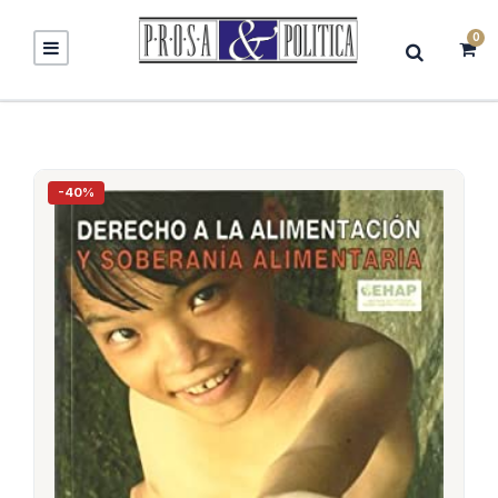
0
-40%