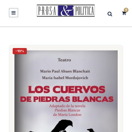
0
-10%