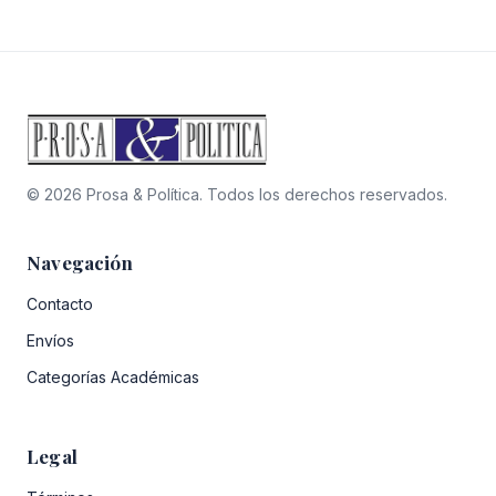
era:
es:
$33.200.
$23.240.
© 2026 Prosa & Política. Todos los derechos reservados.
Navegación
Contacto
Envíos
Categorías Académicas
Legal