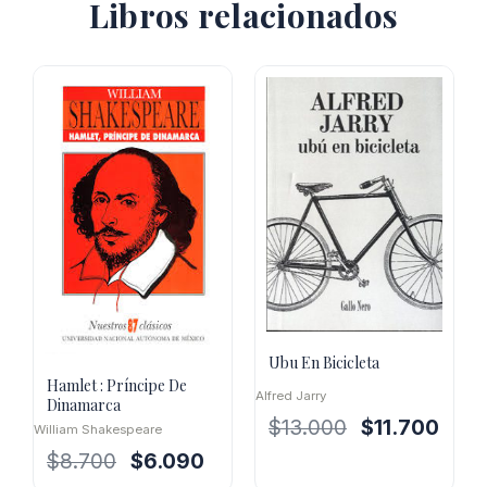
Libros relacionados
Ubu En Bicicleta
Hamlet : Príncipe De
Alfred Jarry
Dinamarca
El
El
$
13.000
$
11.700
William Shakespeare
precio
preci
El
El
$
8.700
$
6.090
original
actua
precio
precio