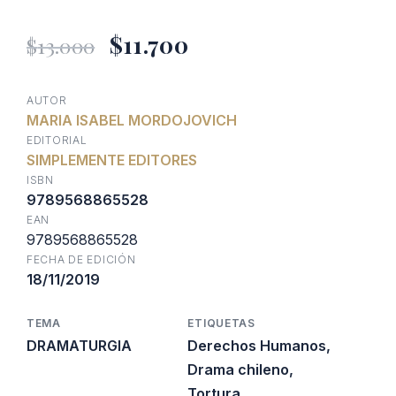
El
El
$
11.700
$
13.000
precio
precio
AUTOR
MARIA ISABEL MORDOJOVICH
original
actual
EDITORIAL
SIMPLEMENTE EDITORES
era:
es:
ISBN
9789568865528
EAN
$13.000.
$11.700.
9789568865528
FECHA DE EDICIÓN
18/11/2019
TEMA
ETIQUETAS
DRAMATURGIA
Derechos Humanos
,
Drama chileno
,
Tortura