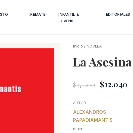
OSTO
¡REMATE!
INFANTIL &
EDITORIALES
JUVENIL
Inicio
/
NOVELA
La Asesina
El
E
$
12.040
$
17.200
precio
p
AUTOR
ALEXANDROS
origina
a
PAPADIAMANTIS
era:
e
ISBN