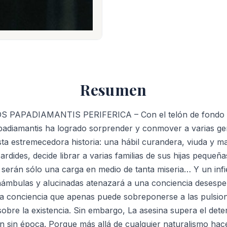
Resumen
 PAPADIAMANTIS PERIFERICA – Con el telón de fondo de 
adiamantis ha logrado sorprender y conmover a varias ge
ta estremecedora historia: una hábil curandera, viuda y m
 ardides, decide librar a varias familias de sus hijas pequeñ
, serán sólo una carga en medio de tanta miseria… Y un in
námbulas y alucinadas ate­nazará a una conciencia desespe
na conciencia que apenas puede sobre­ponerse a las pulsi
 sobre la existencia. Sin embargo, La asesina supera el de
an sin época. Porque más allá de cualquier naturalismo hac