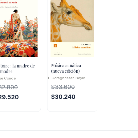
Música acuática
ctoire : la madre de
(nueva edición)
 madre
T. Coraghessan Boyle
se Conde
$
33.600
32.800
El
El
El
$
30.240
29.520
precio
precio
ecio
precio
original
actual
iginal
actual
era:
es:
a:
es:
$33.600.
$30.240.
2.800.
$29.520.