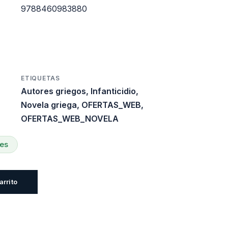
9788460983880
.
12.040.
ETIQUETAS
Autores griegos
,
Infanticidio
,
Novela griega
,
OFERTAS_WEB
,
OFERTAS_WEB_NOVELA
les
arrito