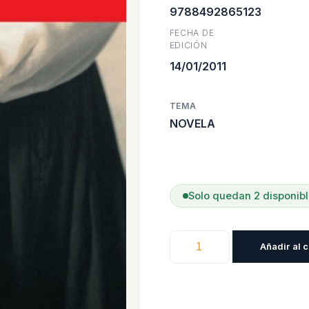
9788492865123
$17.200
$
FECHA DE
EDICIÓN
14/01/2011
TEMA
NOVELA
Solo quedan 2 disponib
La
Añadir al c
Asesina
cantidad