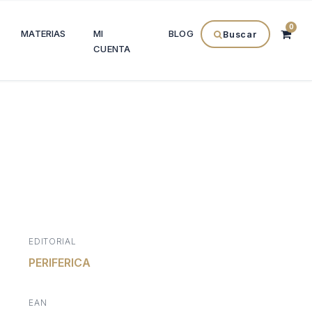
0
MATERIAS
MI
BLOG
Buscar
CUENTA
l
recio
EDITORIAL
l
ctual
PERIFERICA
s:
EAN