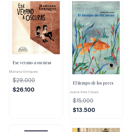
$16.000.
$14.400.
era:
es:
$25.300.
$22.770.
Ese verano a oscuras
Mariana Enriquez
$
29.000
El tiempo de los peces
El
El
$
26.100
Juana Ines Casas
precio
precio
$
15.000
original
actual
era:
es:
El
El
$
13.500
$29.000.
$26.100.
precio
precio
original
actual
era:
es: