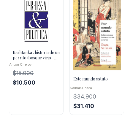
$15.000.
$13.500.
Kashtanka : historia de un
perrito (bosque viejo -
t.d.)
Anton Chejov
$
15.000
Este mundo astuto
El
El
$
10.500
Saikaku Ihara
precio
precio
original
actual
$
34.900
era:
es:
El
El
$
31.410
$15.000.
$10.500.
precio
precio
original
actual
era:
es:
$34.900.
$31.410.