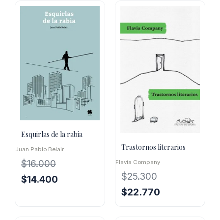
Esquirlas de la rabia
Trastornos literarios
Juan Pablo Belair
$
16.000
Flavia Company
$
25.300
El
El
$
14.400
precio
precio
El
El
$
22.770
original
actual
precio
precio
era:
es:
original
actual