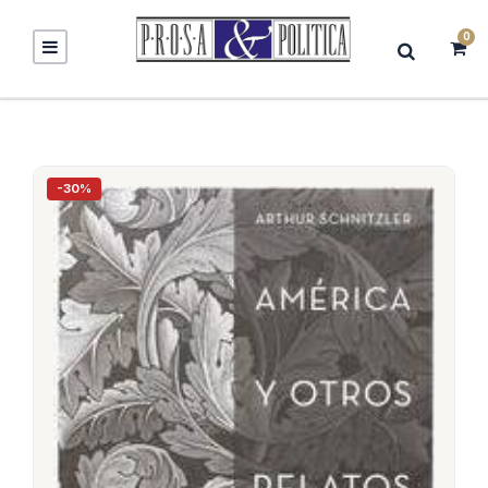
0
-30%