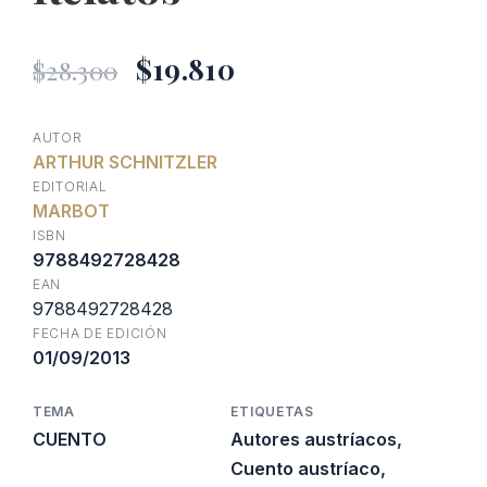
El
El
$
19.810
$
28.300
precio
precio
AUTOR
ARTHUR SCHNITZLER
original
actual
EDITORIAL
MARBOT
era:
es:
ISBN
9788492728428
EAN
$28.300.
$19.810.
9788492728428
FECHA DE EDICIÓN
01/09/2013
TEMA
ETIQUETAS
CUENTO
Autores austríacos
,
Cuento austríaco
,