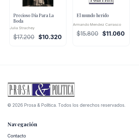
Precioso Día Para La
El mundo herido
Boda
Armando Mendez Carrasco
Julia Strachey
El
El
$
15.800
$
11.060
El
El
$
17.200
$
10.320
precio
precio
precio
precio
original
actual
original
actual
era:
es:
era:
es:
$15.800.
$11.06
$17.200.
$10.320.
© 2026 Prosa & Política. Todos los derechos reservados.
Navegación
Contacto