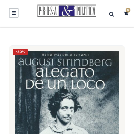
0
-30%