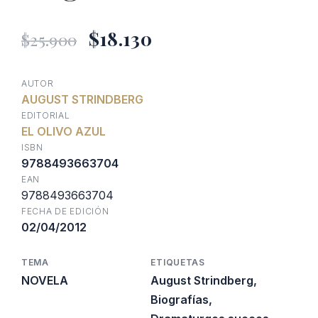
El
El
$
18.130
$
25.900
precio
precio
AUTOR
AUGUST STRINDBERG
original
actual
EDITORIAL
EL OLIVO AZUL
era:
es:
ISBN
9788493663704
EAN
$25.900.
$18.130.
9788493663704
FECHA DE EDICIÓN
02/04/2012
TEMA
ETIQUETAS
NOVELA
August Strindberg
,
Biografías
,