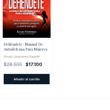
Defiéndete : Manual De
Autodefensa Para Mujeres
Alvaro Umpierrez Rapetti
El
El
$
28.500
$
17.100
precio
precio
original
actual
Añadir al carrito
era:
es:
$28.500.
$17.100.